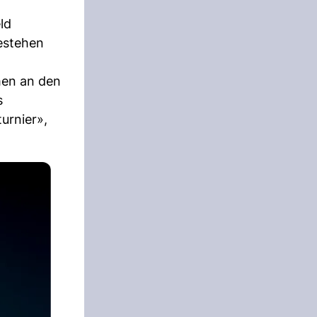
ld
estehen
men an den
s
urnier»,