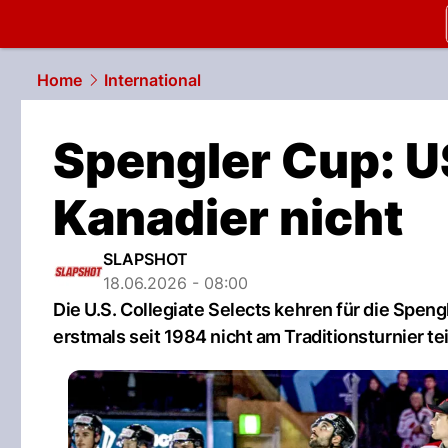
slapshot.
N
Home
International
Spengler Cup: U
Kanadier nicht
SLAPSHOT
18.06.2026 - 08:00
Die U.S. Collegiate Selects kehren für die Sp
erstmals seit 1984 nicht am Traditionsturnier tei