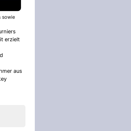
s sowie
urniers
 erzielt
nd
ehmer aus
key