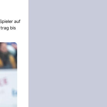
pieler auf
trag bis