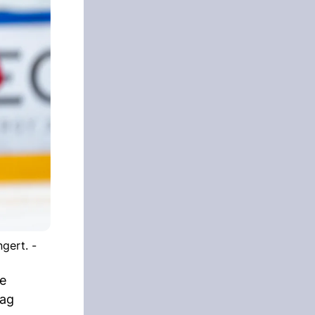
gert. -
ie
Tag