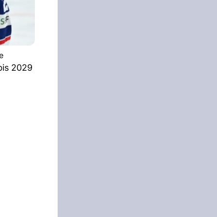
e
bis 2029