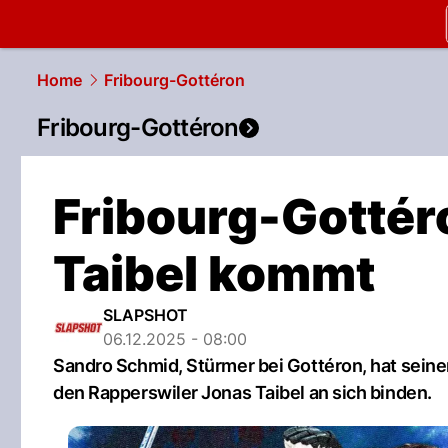
slapshot.
N
Home
Fribourg-Gottéron
Fribourg-Gottéron
Fribourg-Gottéro
Taibel kommt
SLAPSHOT
06.12.2025 - 08:00
Sandro Schmid, Stürmer bei Gottéron, hat seinen
den Rapperswiler Jonas Taibel an sich binden.