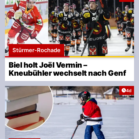
Stürmer-Rochade
Biel holt Joël Vermin –
Kneubühler wechselt nach Genf
Artike
4d