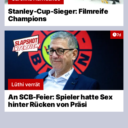
Stanley-Cup-Sieger: Filmreife
Champions
Artike
7d
Lüthi verrät
An SCB-Feier: Spieler hatte Sex
hinter Rücken von Präsi