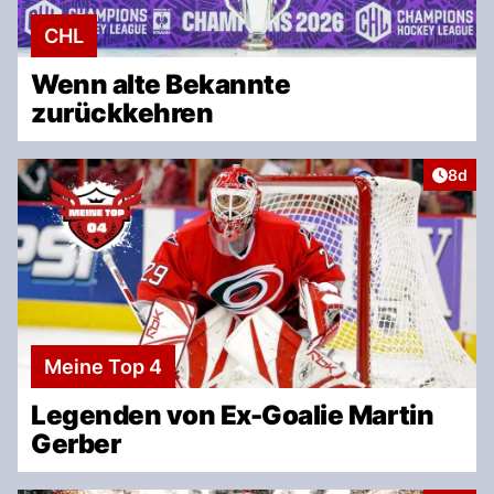
CHL
Wenn alte Bekannte
zurückkehren
Artike
8d
Meine Top 4
Legenden von Ex-Goalie Martin
Gerber