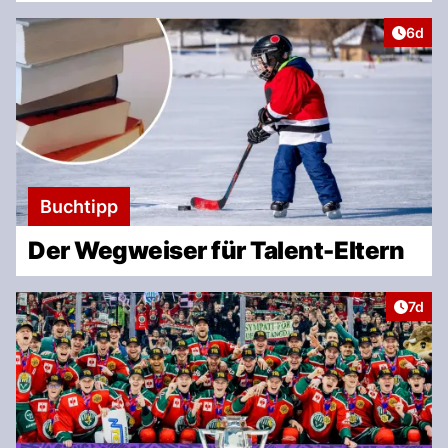
Artike
6d
Buchtipp
Der Wegweiser für Talent-Eltern
Artike
7d