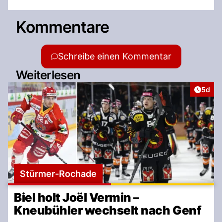
Kommentare
Schreibe einen Kommentar
Weiterlesen
Artike
5d
Stürmer-Rochade
Biel holt Joël Vermin –
Kneubühler wechselt nach Genf