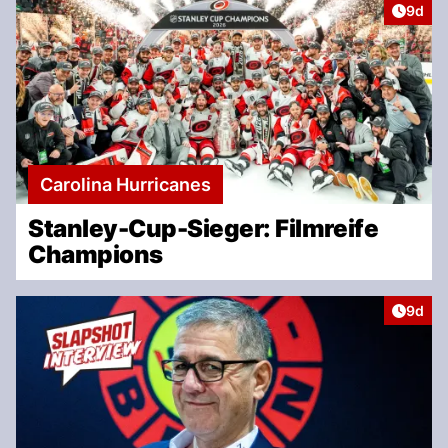
Artike
9d
Carolina Hurricanes
Stanley-Cup-Sieger: Filmreife
Champions
Artike
9d