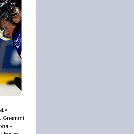
el.»
e. Gnemmi
onal-