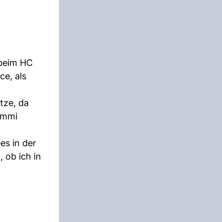
 beim HC
ce, als
ätze, da
nemmi
es in der
 ob ich in