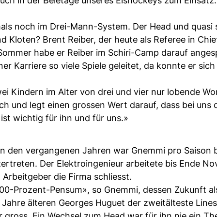
uch in der Beletage unseres Eishockeys zum Einsatz.
amals noch im Drei-Mann-System. Der Head und quasi 
 Kloten? Brent Reiber, der heute als Referee in Chief
m Sommer habe er Reiber im Schiri-Camp darauf ange
 Karriere so viele Spiele geleitet, da konnte er sich
ei Kindern im Alter von drei und vier nur lobende Wor
ich und legt einen grossen Wert darauf, dass bei uns 
ist wichtig für ihn und für uns.»
. In den vergangenen Jahren war Gnemmi pro Saison b
zertreten. Der Elektroingenieur arbeitete bis Ende N
 Arbeitgeber die Firma schliesst.
 100-Prozent-Pensum», so Gnemmi, dessen Zukunft al
nf Jahre älteren Georges Huguet der zweitälteste Line
or gross. Ein Wechsel zum Head war für ihn nie ein T