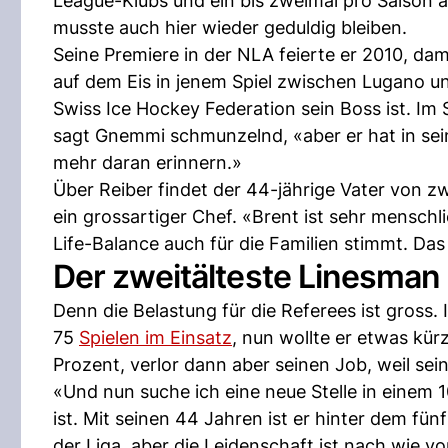
League-Klubs und ein bis zweimal pro Saison a
musste auch hier wieder geduldig bleiben.
Seine Premiere in der NLA feierte er 2010, d
auf dem Eis in jenem Spiel zwischen Lugano und
Swiss Ice Hockey Federation sein Boss ist. I
sagt Gnemmi schmunzelnd, «aber er hat in seiner
mehr daran erinnern.»
Über Reiber findet der 44-jährige Vater von zw
ein grossartiger Chef. «Brent ist sehr menschl
Life-Balance auch für die Familien stimmt. Das 
Der zweitälteste Linesman
Denn die Belastung für die Referees ist gross
75
Spielen im Einsatz
, nun wollte er etwas kür
Prozent, verlor dann aber seinen Job, weil sein
«Und nun suche ich eine neue Stelle in einem
ist. Mit seinen 44 Jahren ist er hinter dem fü
der Liga, aber die Leidenschaft ist nach wie v