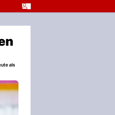
en
ute als