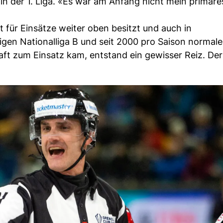
in der 1. Liga. «Es war am Anfang nicht mein primäres
it für Einsätze weiter oben besitzt und auch in
gen Nationalliga B und seit 2000 pro Saison normale
ft zum Einsatz kam, entstand ein gewisser Reiz. Der