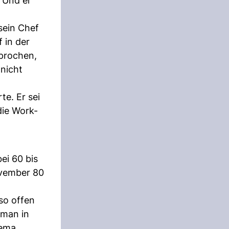
 Und er
sein Chef
 in der
sprochen,
 nicht
te. Er sei
die Work-
ei 60 bis
ovember 80
so offen
sman in
hema,