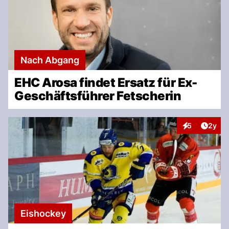
Nach Abgang
EHC Arosa findet Ersatz für Ex-
Geschäftsführer Fetscherin
Artike
5
2y
Interaktionen
Eishockey