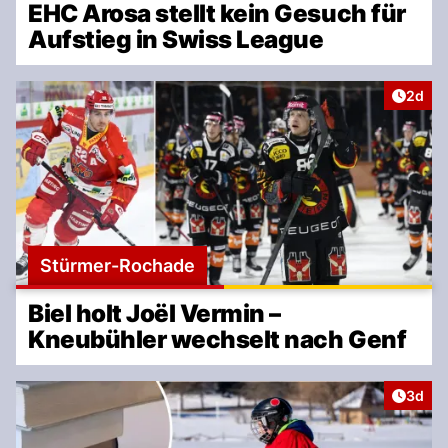
EHC Arosa stellt kein Gesuch für
Aufstieg in Swiss League
Artike
2d
Stürmer-Rochade
Biel holt Joël Vermin –
Kneubühler wechselt nach Genf
Artike
3d