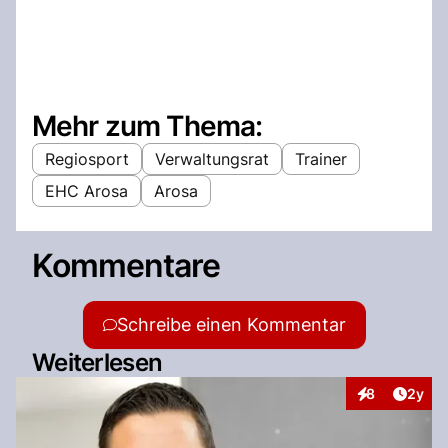
Mehr zum Thema:
Regiosport
Verwaltungsrat
Trainer
EHC Arosa
Arosa
Kommentare
Schreibe einen Kommentar
Weiterlesen
Artike
8
2y
Interaktionen