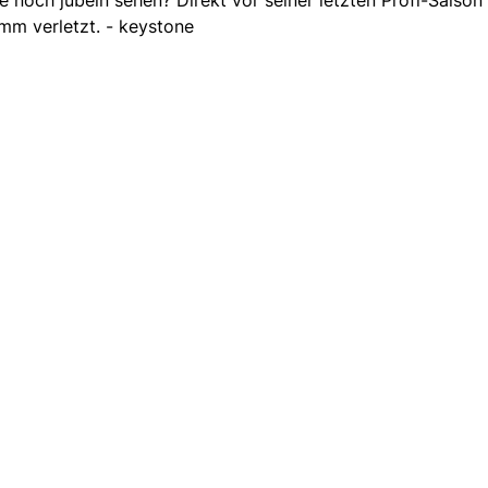
 noch jubeln sehen? Direkt vor seiner letzten Profi-Saison 
imm verletzt. - keystone