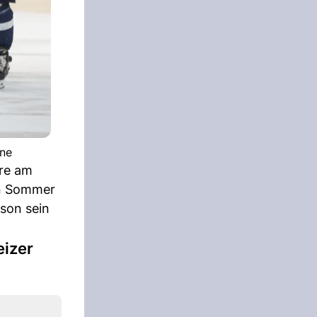
one
ere am
en Sommer
son sein
eizer