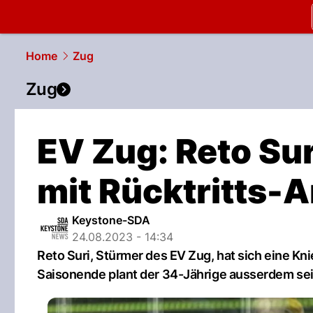
slapshot.
N
Home
Zug
Zug
EV Zug: Reto Sur
mit Rücktritts-
Keystone-SDA
24.08.2023 - 14:34
Reto Suri, Stürmer des EV Zug, hat sich eine Kn
Saisonende plant der 34-Jährige ausserdem sei