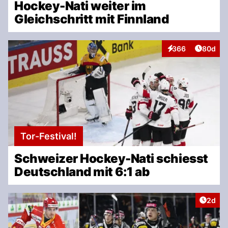
Hockey-Nati weiter im
Gleichschritt mit Finnland
Artikel 
366
80d
Interaktionen
Tor-Festival!
Schweizer Hockey-Nati schiesst
Deutschland mit 6:1 ab
Artike
2d