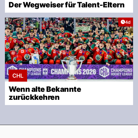
Der Wegweiser für Talent-Eltern
Artike
4d
CHL
Wenn alte Bekannte
zurückkehren
Footer