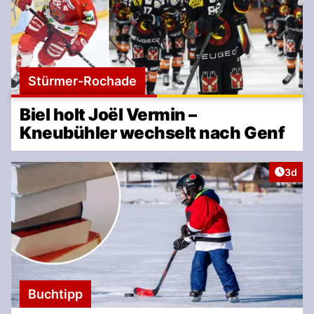
Stürmer-Rochade
Biel holt Joël Vermin –
Kneubühler wechselt nach Genf
Artike
3d
Buchtipp