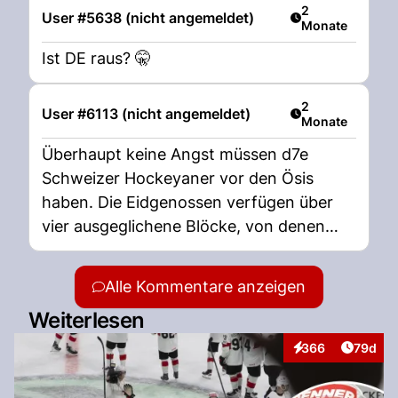
Artikel veröffent
2
User #5638 (nicht angemeldet)
Monate
Ist DE raus? 🤫
Artikel veröffent
2
User #6113 (nicht angemeldet)
Monate
Überhaupt keine Angst müssen d7e
Schweizer Hockeyaner vor den Ösis
haben. Die Eidgenossen verfügen über
vier ausgeglichene Blöcke, von denen
jeder für Tore gut ist. Beim Gegner sieht
es diesbezüglichj etwas anders aus. Sie
Alle Kommentare anzeigen
gaben zwar auch Tore erzielt, aber wer
Weiterlesen
waren denn die Gegner? Ausser Lettland
waren es Teams, die man einfach
Artikel 
366
79d
Interaktionen
schlagen muss, will man an der WM
weiter kommen. Also keine Sorge, auch