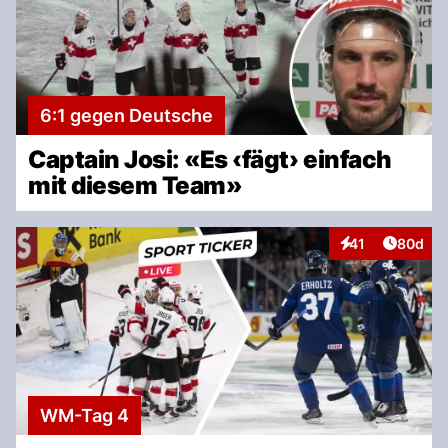
die Ösis sind für die Schweizer
Punktelieferanten!
6:1 gegen Deutsche
Captain Josi: «Es ‹fägt› einfach
mit diesem Team»
Artikel 
41
80d
Interaktionen
WM-Tag 4