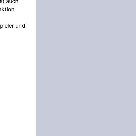
st auch
nktion
pieler und