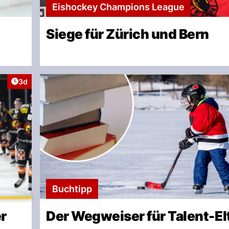
Eishockey Champions League
Siege für Zürich und Bern
Artikel veröffentlicht:
3d
Buchtipp
er
Der Wegweiser für Talent-El