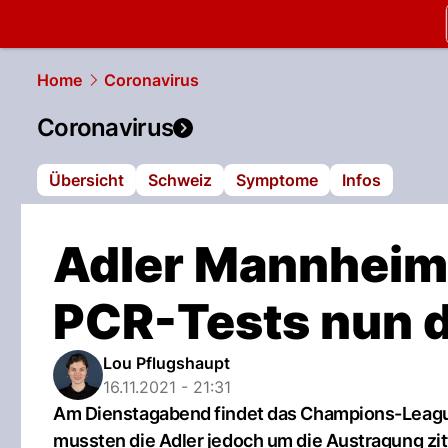
slapshot.
N
Home
Coronavirus
Coronavirus
Übersicht
Schweiz
Symptome
Infos
Adler Mannheim:
PCR-Tests nun d
Lou Pflugshaupt
16.11.2021 - 21:31
Am Dienstagabend findet das Champions-League-
mussten die Adler jedoch um die Austragung zit