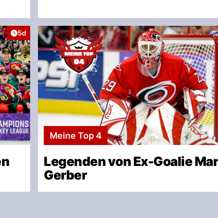
Artikel veröffentlicht:
5d
Meine Top 4
en
Legenden von Ex-Goalie Mar
Gerber