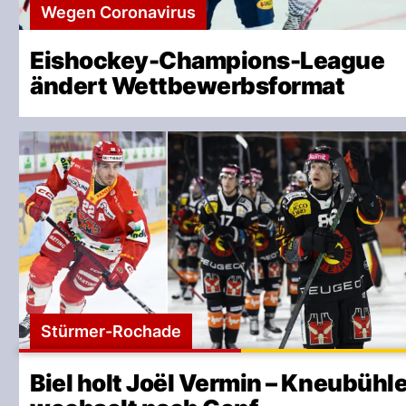
Wegen Coronavirus
Eishockey-Champions-League
ändert Wettbewerbsformat
Stürmer-Rochade
Biel holt Joël Vermin – Kneubühl