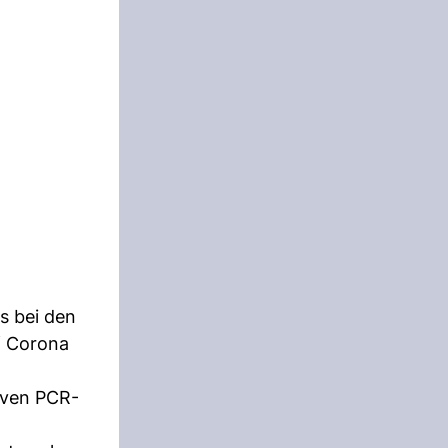
s bei den
f Corona
iven PCR-