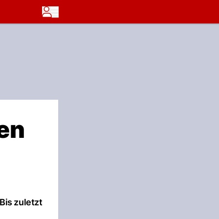
en
is zuletzt