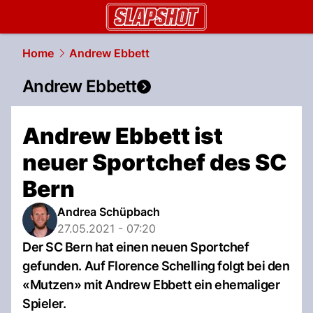
slapshot.
NAU.ch
Home
Andrew Ebbett
Andrew Ebbett
Andrew Ebbett ist
neuer Sportchef des SC
Bern
Andrea Schüpbach
27.05.2021 - 07:20
Der SC Bern hat einen neuen Sportchef
gefunden. Auf Florence Schelling folgt bei den
«Mutzen» mit Andrew Ebbett ein ehemaliger
Spieler.