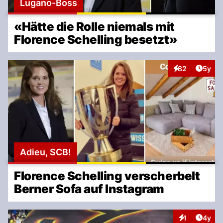
Lugano-Boss
«Hätte die Rolle niemals mit
Florence Schelling besetzt»
Artike
82
5y
Interaktionen
Adieu, SCB!
Florence Schelling verscherbelt
Berner Sofa auf Instagram
Artike
1
4y
Interaktionen