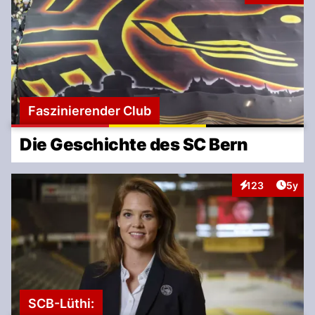
Faszinierender Club
Die Geschichte des SC Bern
Artike
123
5y
Interaktionen
SCB-Lüthi: