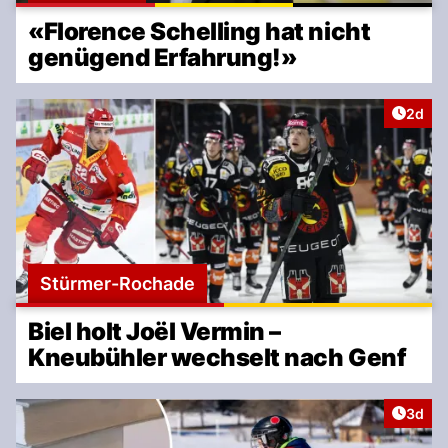
«Florence Schelling hat nicht
genügend Erfahrung!»
Artike
2d
Stürmer-Rochade
Biel holt Joël Vermin –
Kneubühler wechselt nach Genf
Artike
3d