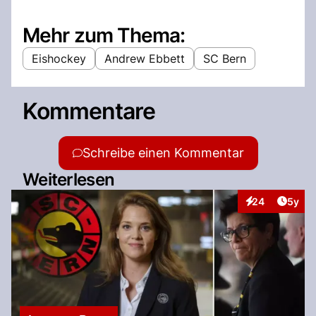
Mehr zum Thema:
Eishockey
Andrew Ebbett
SC Bern
Kommentare
Schreibe einen Kommentar
Weiterlesen
Artike
24
5y
Interaktionen