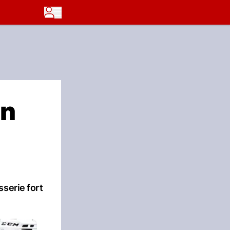
in
serie fort