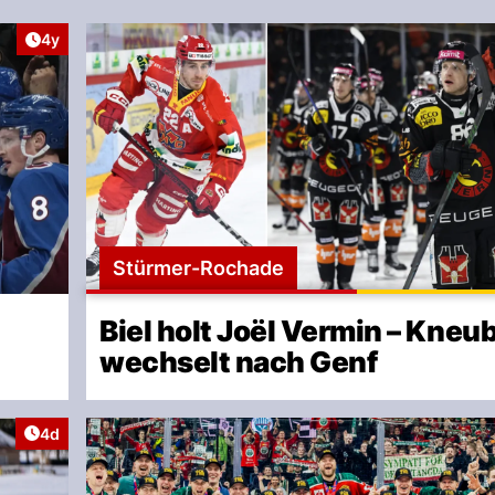
Artikel veröffentlicht:
4y
Stürmer-Rochade
Biel holt Joël Vermin – Kneu
wechselt nach Genf
Artikel veröffentlicht:
4d