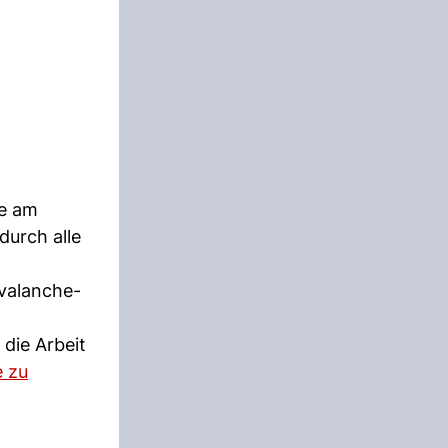
ie am
durch alle
Avalanche-
.
 die Arbeit
 zu