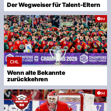
Der Wegweiser für Talent-Eltern
Artike
8d
CHL
Wenn alte Bekannte
zurückkehren
Artike
9d