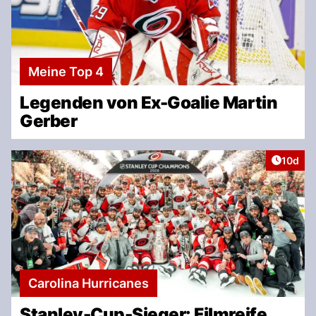
Meine Top 4
Legenden von Ex-Goalie Martin
Gerber
Artikel
10d
Carolina Hurricanes
Stanley-Cup-Sieger: Filmreife