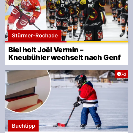
Stürmer-Rochade
Biel holt Joël Vermin –
Kneubühler wechselt nach Genf
Artike
7d
Buchtipp