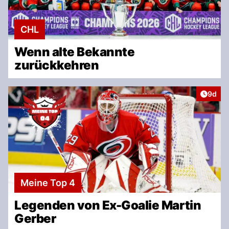
CHL
Wenn alte Bekannte
zurückkehren
Artike
9d
Meine Top 4
Legenden von Ex-Goalie Martin
Gerber