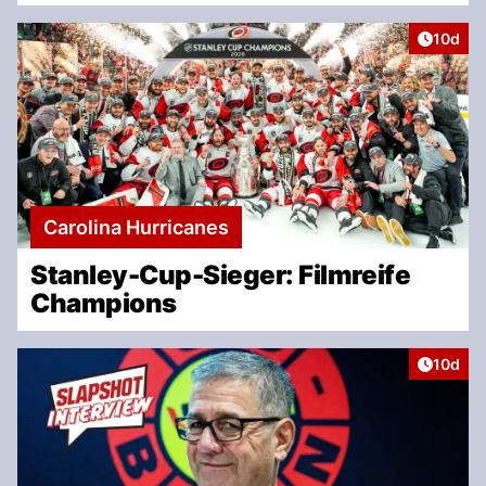
Artikel
10d
Carolina Hurricanes
Stanley-Cup-Sieger: Filmreife
Champions
Artikel
10d