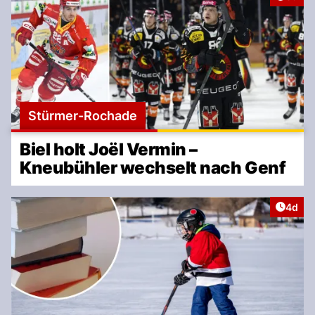
Stürmer-Rochade
Biel holt Joël Vermin –
Kneubühler wechselt nach Genf
Artike
4d