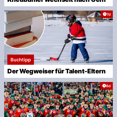
Artike
7d
Buchtipp
Der Wegweiser für Talent-Eltern
Artike
8d