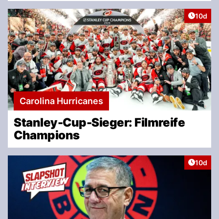
Artikel
10d
Carolina Hurricanes
Stanley-Cup-Sieger: Filmreife
Champions
Artikel
10d