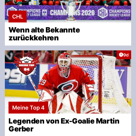
CHL
Wenn alte Bekannte
zurückkehren
Artike
9d
Meine Top 4
Legenden von Ex-Goalie Martin
Gerber