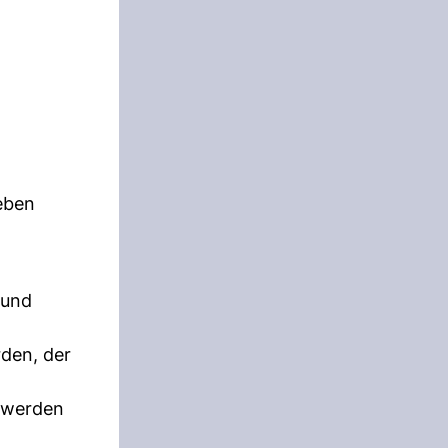
geben
 und
rden, der
s werden