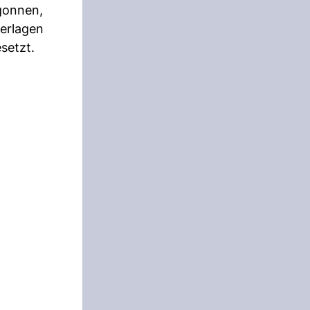
egonnen,
derlagen
setzt.