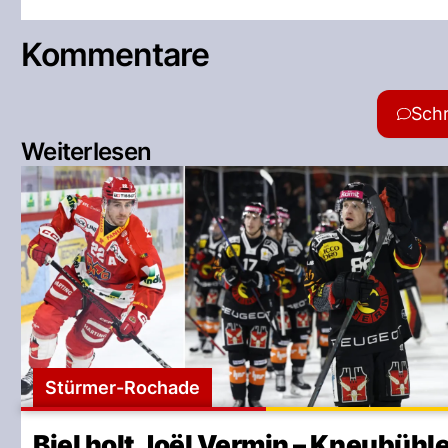
Kommentare
Sch
Weiterlesen
Stürmer-Rochade
Biel holt Joël Vermin – Kneubühl