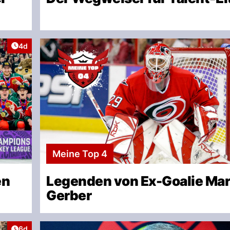
Artikel veröffentlicht:
4d
Meine Top 4
en
Legenden von Ex-Goalie Mar
Gerber
Artikel veröffentlicht:
6d