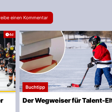
reibe einen Kommentar
Artikel veröffentlicht:
4d
Buchtipp
er
Der Wegweiser für Talent-El