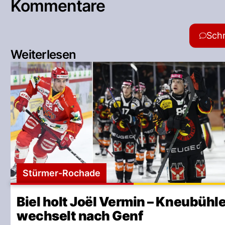
Kommentare
Sch
Weiterlesen
Stürmer-Rochade
Biel holt Joël Vermin – Kneubühl
wechselt nach Genf