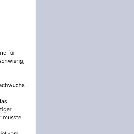
und für
 schwierig,
Nachwuchs
das
tiger
r musste
viel vom