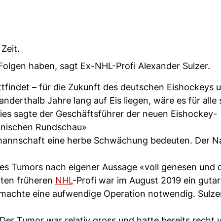
Zeit.
lgen haben, sagt Ex-NHL-Profi Alexander Sulzer.
tattfindet – für die Zukunft des deutschen Eishockeys 
 anderthalb Jahre lang auf Eis liegen, wäre es für alle
ies sagte der Geschäftsführer der neuen Eishockey-
ölnischen Rundschau»
almannschaft eine herbe Schwächung bedeuten. Der 
ines Tumors nach eigener Aussage «voll genesen und 
lten früheren
NHL
-Profi war im August 2019 ein gutar
machte eine aufwendige Operation notwendig. Sulze
Der Tumor war relativ gross und hatte bereits recht 