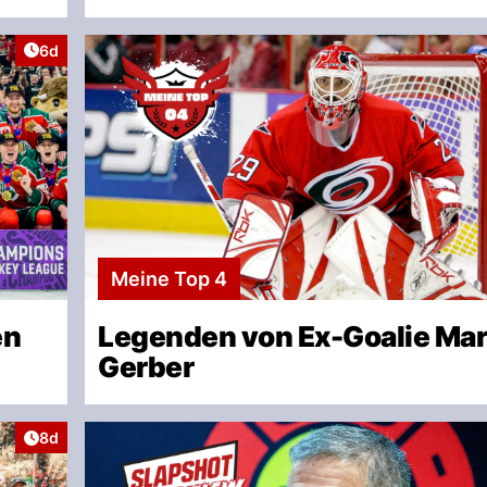
Artikel veröffentlicht:
6d
Meine Top 4
en
Legenden von Ex-Goalie Mar
Gerber
Artikel veröffentlicht:
8d