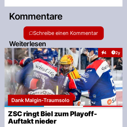
Kommentare
Schreibe einen Kommentar
Weiterlesen
Artike
4
2y
Interaktionen
Dank Malgin-Traumsolo
ZSC ringt Biel zum Playoff-
Auftakt nieder