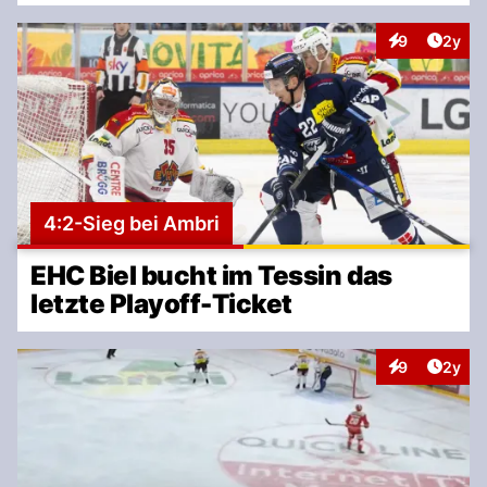
Artike
9
2y
Interaktionen
4:2-Sieg bei Ambri
EHC Biel bucht im Tessin das
letzte Playoff-Ticket
Artike
9
2y
Interaktionen