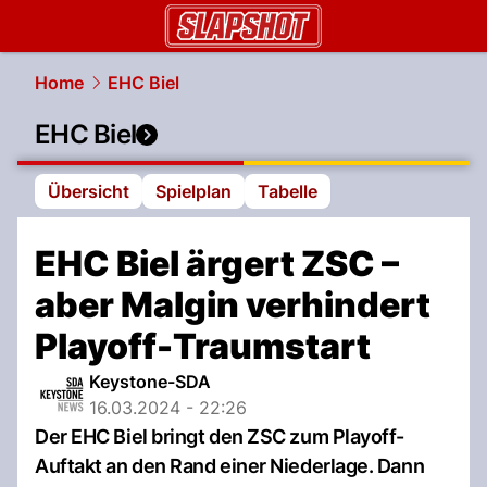
slapshot.
NAU.ch
Home
EHC Biel
EHC Biel
Übersicht
Spielplan
Tabelle
EHC Biel ärgert ZSC –
aber Malgin verhindert
Playoff-Traumstart
Keystone-SDA
16.03.2024 - 22:26
Der EHC Biel bringt den ZSC zum Playoff-
Auftakt an den Rand einer Niederlage. Dann