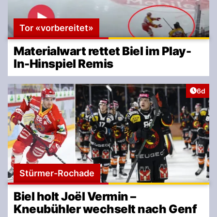
Tor «vorbereitet»
Materialwart rettet Biel im Play-
In-Hinspiel Remis
Artike
6d
Stürmer-Rochade
Biel holt Joël Vermin –
Kneubühler wechselt nach Genf