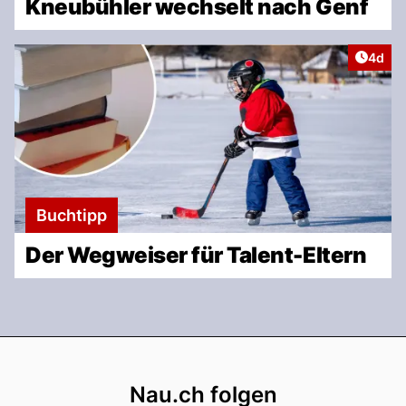
Kneubühler wechselt nach Genf
Artike
4d
Buchtipp
Der Wegweiser für Talent-Eltern
Footer
Nau.ch folgen