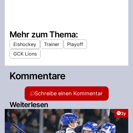
Mehr zum Thema:
Eishockey
Trainer
Playoff
GCK Lions
Kommentare
Schreibe einen Kommentar
Weiterlesen
Artike
3y