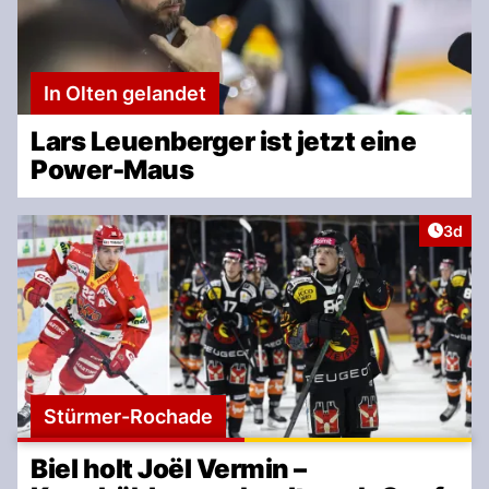
In Olten gelandet
Lars Leuenberger ist jetzt eine
Power-Maus
Artike
3d
Stürmer-Rochade
Biel holt Joël Vermin –