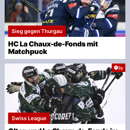
Sieg gegen Thurgau
HC La Chaux-de-Fonds mit
Matchpuck
Artike
3y
Swiss League