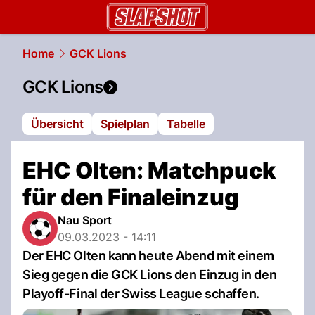
slapshot.
NAU.ch
Home
GCK Lions
GCK Lions
Übersicht
Spielplan
Tabelle
EHC Olten: Matchpuck
für den Finaleinzug
Nau Sport
09.03.2023 - 14:11
Der EHC Olten kann heute Abend mit einem
Sieg gegen die GCK Lions den Einzug in den
Playoff-Final der Swiss League schaffen.