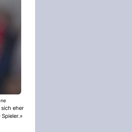
one
 sich eher
Spieler.»