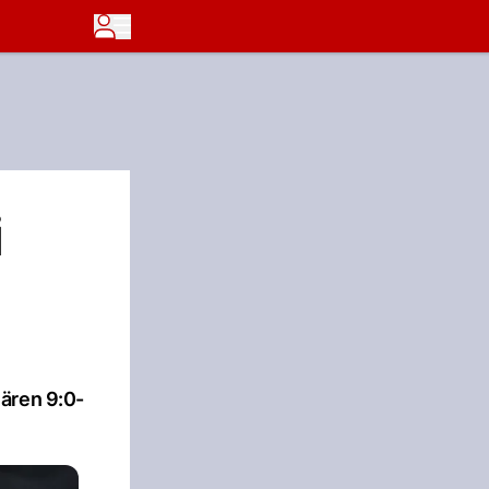
i
ären 9:0-