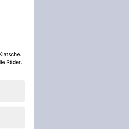
Klatsche.
ie Räder.