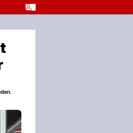
t
r
eden.