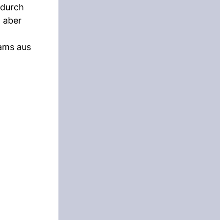
 durch
n aber
eams aus