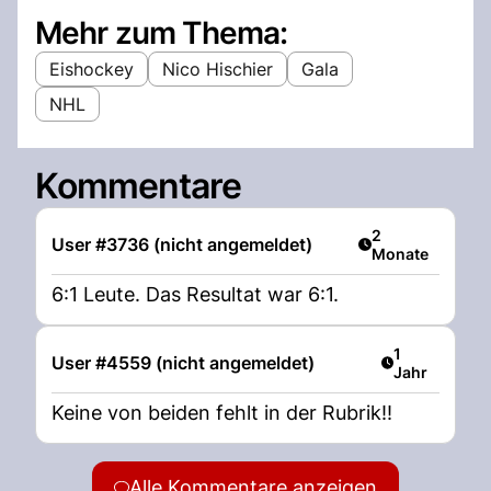
Mehr zum Thema:
Eishockey
Nico Hischier
Gala
NHL
Kommentare
Artikel veröffent
2
User #3736 (nicht angemeldet)
Monate
6:1 Leute. Das Resultat war 6:1.
Artikel veröff
1
User #4559 (nicht angemeldet)
Jahr
Keine von beiden fehlt in der Rubrik!!
Alle Kommentare anzeigen