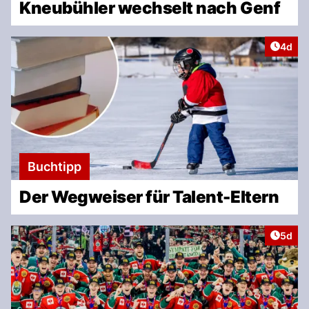
Kneubühler wechselt nach Genf
Artike
4d
Buchtipp
Der Wegweiser für Talent-Eltern
Artike
5d