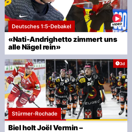
Deutsches 1:5-Debakel
«Nati-Andrighetto zimmert uns
alle Nägel rein»
Artike
3d
Stürmer-Rochade
Biel holt Joël Vermin –