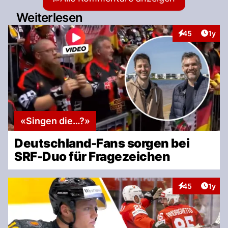
Weiterlesen
Artike
45
1y
Interaktionen
«Singen die…?»
Deutschland-Fans sorgen bei
SRF-Duo für Fragezeichen
Artike
45
1y
Interaktionen