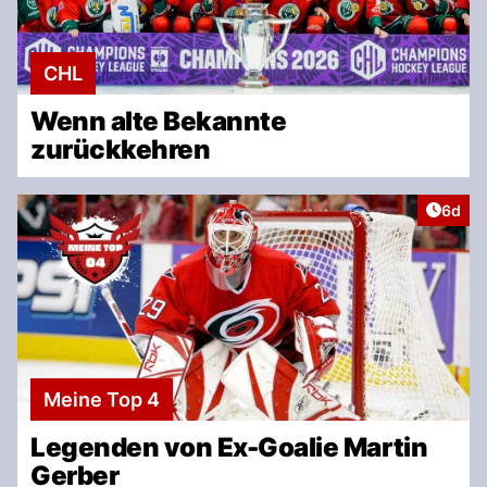
CHL
Wenn alte Bekannte
zurückkehren
Artike
6d
Meine Top 4
Legenden von Ex-Goalie Martin
Gerber