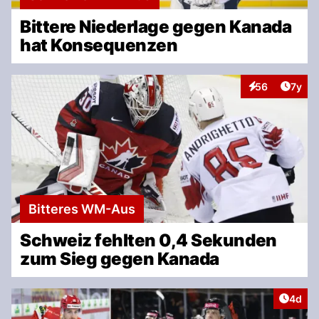
Bittere Niederlage gegen Kanada
hat Konsequenzen
Artike
56
7y
Interaktionen
Bitteres WM-Aus
Schweiz fehlten 0,4 Sekunden
zum Sieg gegen Kanada
Artike
4d