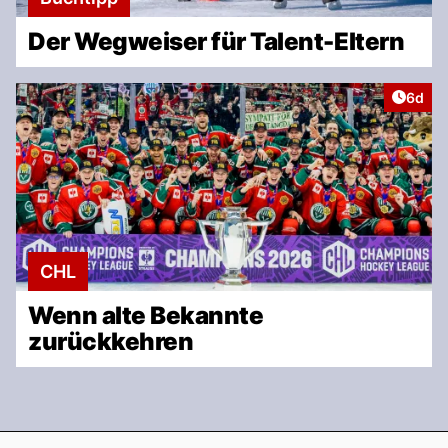
Der Wegweiser für Talent-Eltern
Artike
6d
CHL
Wenn alte Bekannte
zurückkehren