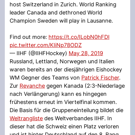
host Switzerland in Zurich. World Ranking
leader Canada and dethroned World
Champion Sweden will play in Lausanne.
Find out more:
https://t.co/ILobN0hFDl
pic.twitter.com/KIiNp78ODZ
— IIHF (@IIHFHockey)
May 28, 2019
Russland, Lettland, Norwegen und Italien
waren bereits an der diesjährigen Eishockey
WM Gegner des Teams von
Patrick Fischer
.
Zur
Revanche
gegen Kanada (2:3-Niederlage
nach Verlängerung) kann es hingegen
frühestens erneut im Viertelfinal kommen.
Die Basis für die Gruppeneinteilung bildet die
Weltrangliste
des Weltverbandes IIHF. In
dieser hat die Schweiz einen Platz verloren
und ist hinter Deutschland auf den 8. Rang