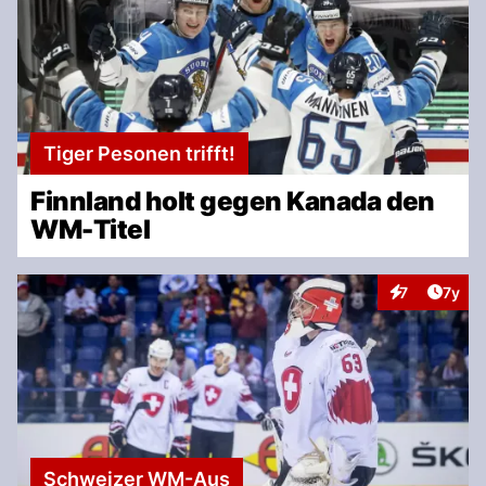
Tiger Pesonen trifft!
Finnland holt gegen Kanada den
WM-Titel
Artike
7
7y
Interaktionen
Schweizer WM-Aus