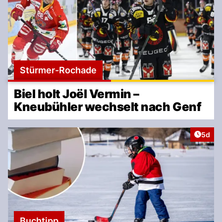
Stürmer-Rochade
Biel holt Joël Vermin –
Kneubühler wechselt nach Genf
Artike
5d
Buchtipp