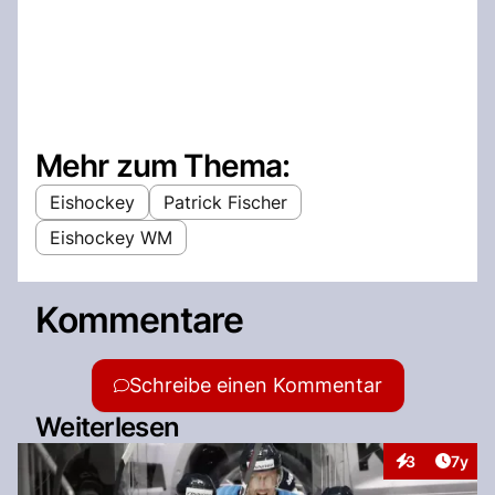
Mehr zum Thema:
Eishockey
Patrick Fischer
Eishockey WM
Kommentare
Schreibe einen Kommentar
Weiterlesen
Artike
3
7y
Interaktionen