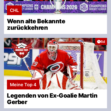
CHL
Wenn alte Bekannte
zurückkehren
Artike
6d
Meine Top 4
Legenden von Ex-Goalie Martin
Gerber