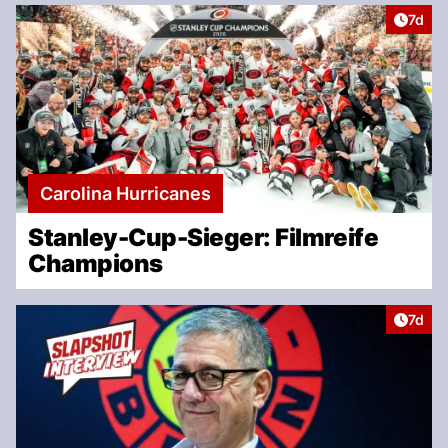
Artike
7d
Carolina Hurricanes
Stanley-Cup-Sieger: Filmreife
Champions
Artike
7d