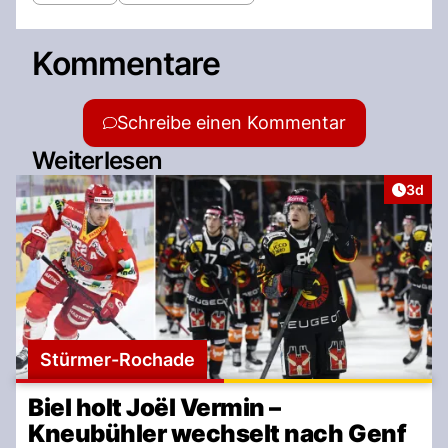
Kommentare
Schreibe einen Kommentar
Weiterlesen
Artike
3d
Stürmer-Rochade
Biel holt Joël Vermin –
Kneubühler wechselt nach Genf