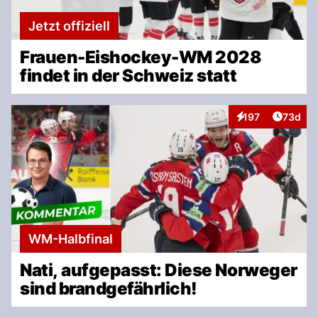
Jetzt offiziell
Frauen-Eishockey-WM 2028
findet in der Schweiz statt
Artikel 
197
73d
Interaktionen
WM-Halbfinal
Nati, aufgepasst: Diese Norweger
sind brandgefährlich!