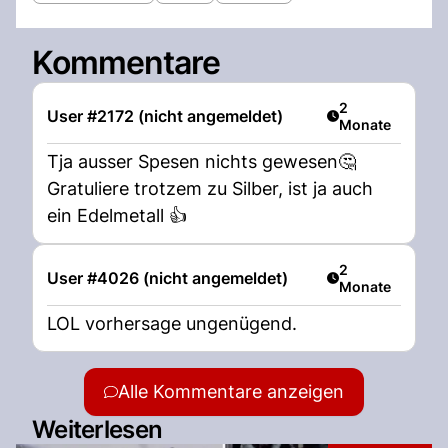
Kommentare
Artikel veröffent
2
User #2172 (nicht angemeldet)
Monate
Tja ausser Spesen nichts gewesen🤔
Gratuliere trotzem zu Silber, ist ja auch
ein Edelmetall 👍
Artikel veröffent
2
User #4026 (nicht angemeldet)
Monate
LOL vorhersage ungenügend.
Alle Kommentare anzeigen
Weiterlesen