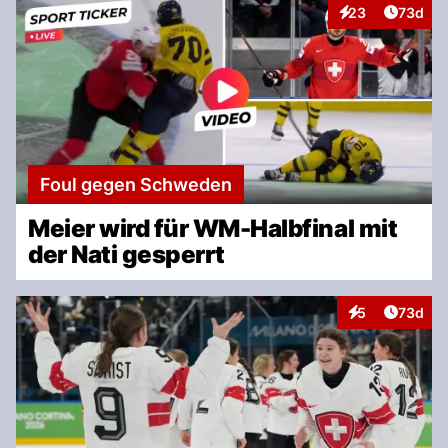
Artikel 
23
73d
Interaktionen
Foul gegen Schweden
Meier wird für WM-Halbfinal mit
der Nati gesperrt
Artikel 
5
73d
Interaktionen