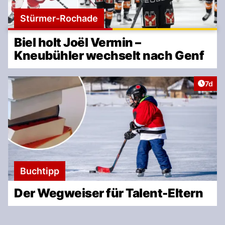
Stürmer-Rochade
Biel holt Joël Vermin –
Kneubühler wechselt nach Genf
Artike
7d
Buchtipp
Der Wegweiser für Talent-Eltern