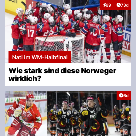
Artikel 
69
73d
Interaktionen
Nati im WM-Halbfinal
Wie stark sind diese Norweger
wirklich?
Artike
6d