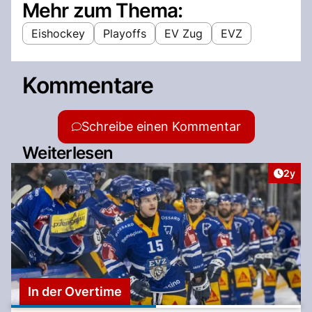
Mehr zum Thema:
Eishockey
Playoffs
EV Zug
EVZ
Kommentare
Schreibe einen Kommentar
Weiterlesen
Artike
2y
In der Overtime