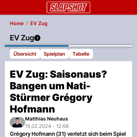
slapshot.
NAU.ch
Home
EV Zug
EV Zug
Übersicht
Spielplan
Tabelle
EV Zug: Saisonaus?
Bangen um Nati-
Stürmer Grégory
Hofmann
Matthias Neuhaus
15.02.2024 - 12:06
Grégory Hofmann (31) verletzt sich beim Spiel