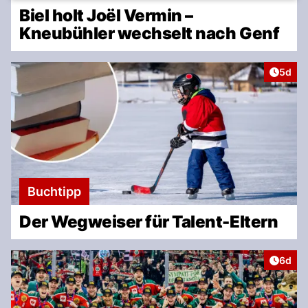
Biel holt Joël Vermin –
Kneubühler wechselt nach Genf
Artike
5d
Buchtipp
Der Wegweiser für Talent-Eltern
Artike
6d