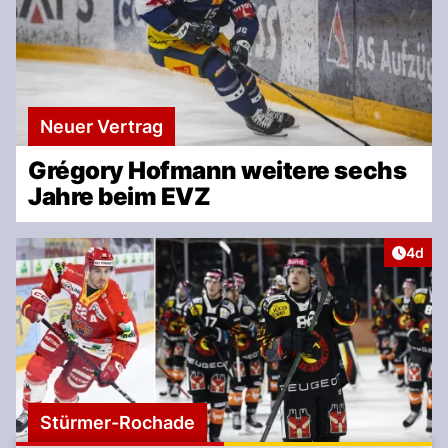
Neuer Vertrag
Grégory Hofmann weitere sechs
Jahre beim EVZ
Artike
4d
Stürmer-Rochade