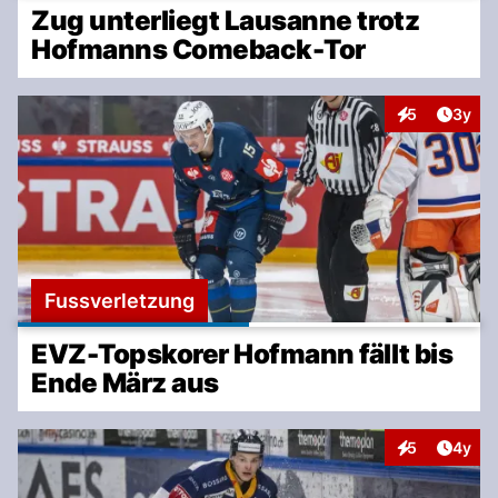
Zug unterliegt Lausanne trotz
Hofmanns Comeback-Tor
Artike
5
3y
Interaktionen
Fussverletzung
EVZ-Topskorer Hofmann fällt bis
Ende März aus
Artike
5
4y
Interaktionen