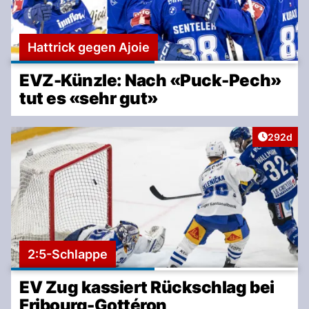
Hattrick gegen Ajoie
EVZ-Künzle: Nach «Puck-Pech»
tut es «sehr gut»
Artikel v
292d
2:5-Schlappe
EV Zug kassiert Rückschlag bei
Fribourg-Gottéron