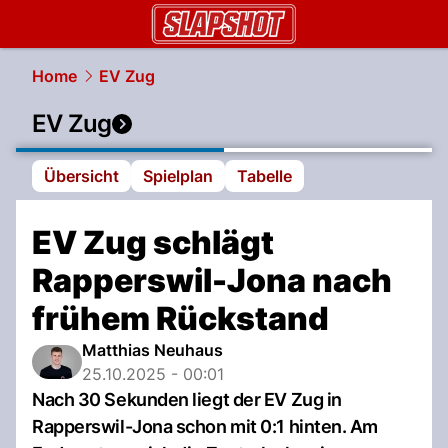
slapshot.
NAU.ch
Home
EV Zug
EV Zug
Übersicht
Spielplan
Tabelle
EV Zug schlägt
Rapperswil-Jona nach
frühem Rückstand
Matthias Neuhaus
25.10.2025 - 00:01
Nach 30 Sekunden liegt der EV Zug in
Rapperswil-Jona schon mit 0:1 hinten. Am