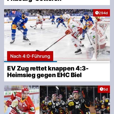
Artikel v
294d
Nach 4:0-Führung
EV Zug rettet knappen 4:3-
Heimsieg gegen EHC Biel
Artike
5d