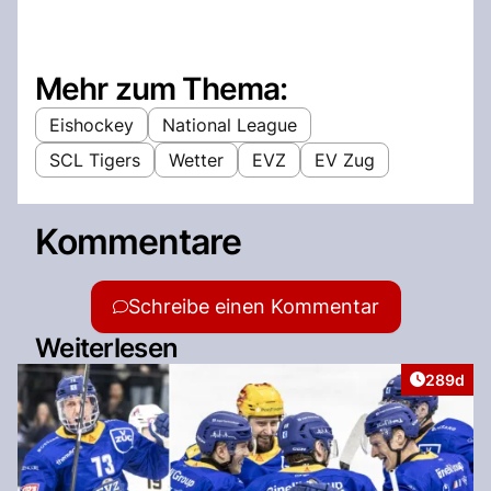
Mehr zum Thema:
Eishockey
National League
SCL Tigers
Wetter
EVZ
EV Zug
Kommentare
Schreibe einen Kommentar
Weiterlesen
Artikel v
289d