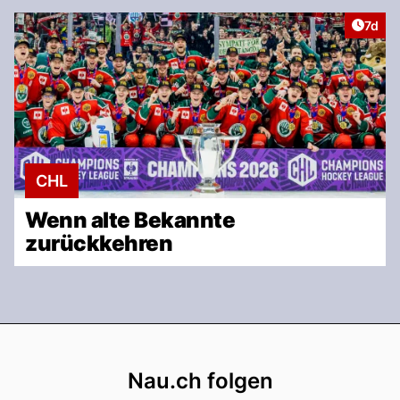
Artike
7d
CHL
Wenn alte Bekannte
zurückkehren
Footer
Nau.ch folgen