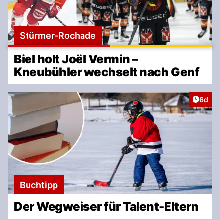
Stürmer-Rochade
Biel holt Joël Vermin –
Kneubühler wechselt nach Genf
Artike
6d
Buchtipp
Der Wegweiser für Talent-Eltern