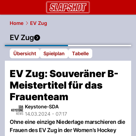
slapshot.
NAU.ch
Home
EV Zug
EV Zug
Übersicht
Spielplan
Tabelle
EV Zug: Souveräner B-
Meistertitel für das
Frauenteam
Keystone-SDA
14.03.2024 - 07:17
Ohne eine einzige Niederlage marschieren die
Frauen des EV Zug in der Women’s Hockey