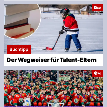
Artike
6d
Buchtipp
Der Wegweiser für Talent-Eltern
Artike
7d