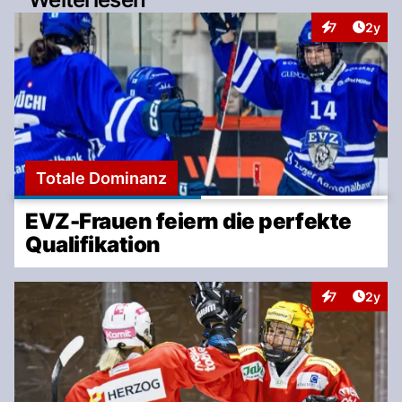
Artike
7
2y
Interaktionen
Totale Dominanz
EVZ-Frauen feiern die perfekte
Qualifikation
Artike
7
2y
Interaktionen