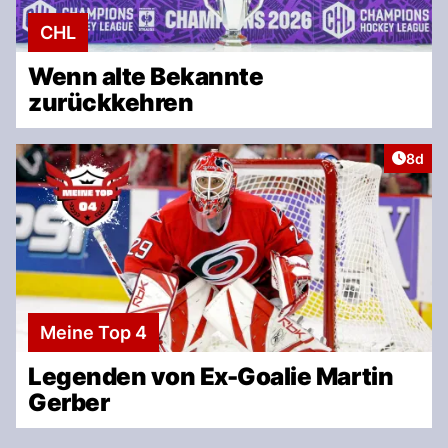
CHL
Wenn alte Bekannte
zurückkehren
Artike
8d
Meine Top 4
Legenden von Ex-Goalie Martin
Gerber