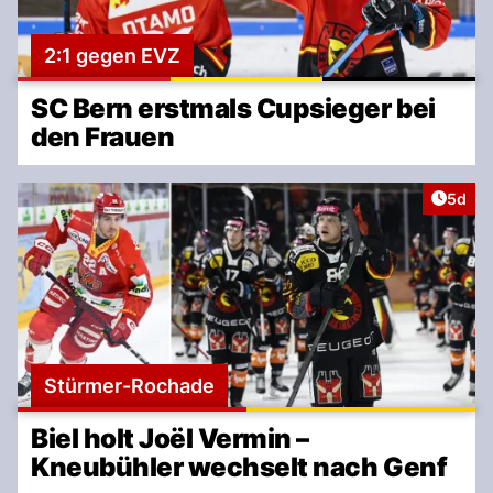
2:1 gegen EVZ
SC Bern erstmals Cupsieger bei
den Frauen
Artike
5d
Stürmer-Rochade
Biel holt Joël Vermin –
Kneubühler wechselt nach Genf