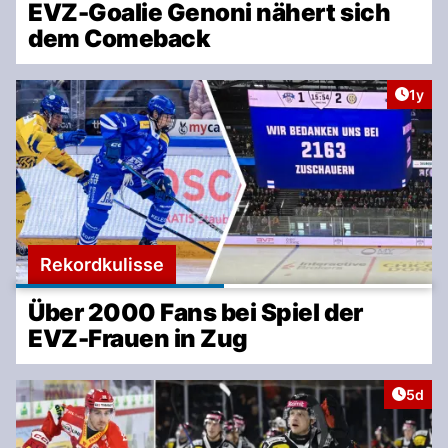
EVZ-Goalie Genoni nähert sich
dem Comeback
Artike
1y
Rekordkulisse
Über 2000 Fans bei Spiel der
EVZ-Frauen in Zug
Artike
5d