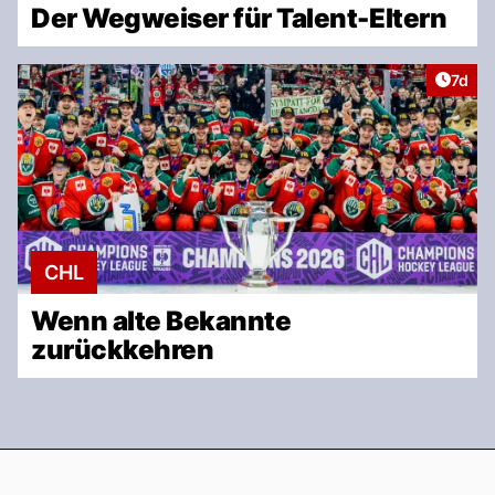
Der Wegweiser für Talent-Eltern
Artike
7d
CHL
Wenn alte Bekannte
zurückkehren
Footer