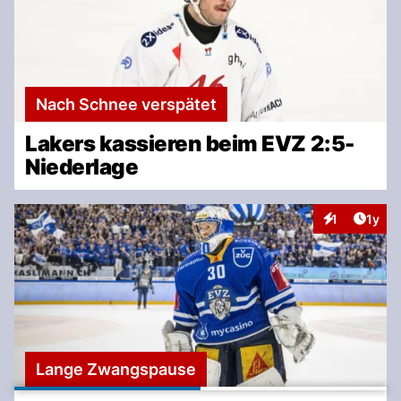
Nach Schnee verspätet
Lakers kassieren beim EVZ 2:5-
Niederlage
Artike
1
1y
Interaktionen
Lange Zwangspause