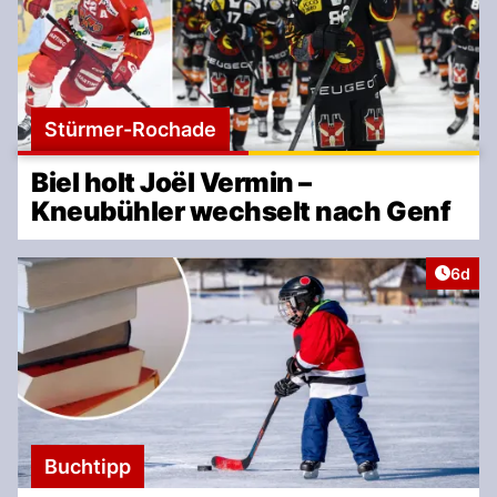
Stürmer-Rochade
Biel holt Joël Vermin –
Kneubühler wechselt nach Genf
Artike
6d
Buchtipp