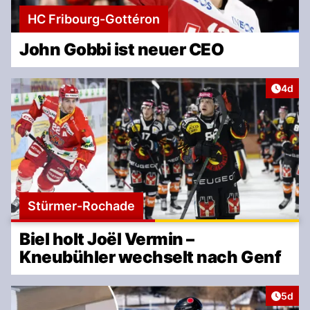
HC Fribourg-Gottéron
John Gobbi ist neuer CEO
Artike
4d
Stürmer-Rochade
Biel holt Joël Vermin –
Kneubühler wechselt nach Genf
Artike
5d