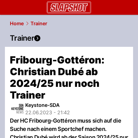
slapshot.
NAU.ch
Home
Trainer
Trainer
Fribourg-Gottéron:
Christian Dubé ab
2024/25 nur noch
Trainer
Keystone-SDA
22.06.2023 - 21:42
Der HC Fribourg-Gottéron muss sich auf die
Suche nach einem Sportchef machen.
Christian Dubé wird ab der Saison 2024/25 nur