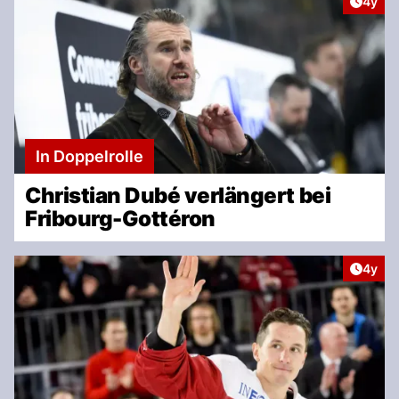
Artike
4y
In Doppelrolle
Christian Dubé verlängert bei
Fribourg-Gottéron
Artike
4y