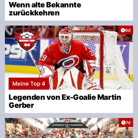
Wenn alte Bekannte
zurückkehren
Artike
6d
Meine Top 4
Legenden von Ex-Goalie Martin
Gerber
Artike
7d