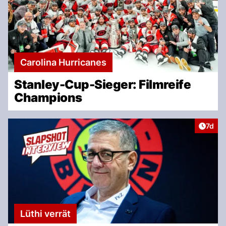
Carolina Hurricanes
Stanley-Cup-Sieger: Filmreife
Champions
Artike
7d
Lüthi verrät