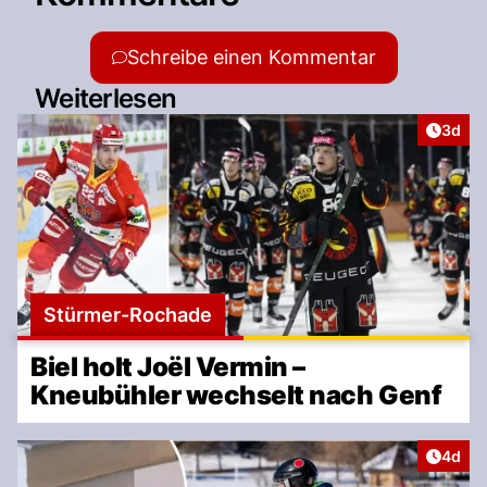
Schreibe einen Kommentar
Weiterlesen
Artike
3d
Stürmer-Rochade
Biel holt Joël Vermin –
Kneubühler wechselt nach Genf
Artike
4d