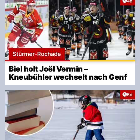
Artike
4d
Stürmer-Rochade
Biel holt Joël Vermin –
Kneubühler wechselt nach Genf
Artike
5d