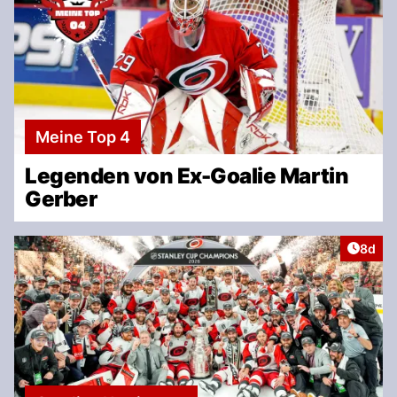
Meine Top 4
Legenden von Ex-Goalie Martin
Gerber
Artike
8d