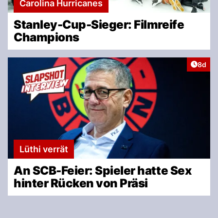
Carolina Hurricanes
Stanley-Cup-Sieger: Filmreife
Champions
Artike
8d
Lüthi verrät
An SCB-Feier: Spieler hatte Sex
hinter Rücken von Präsi