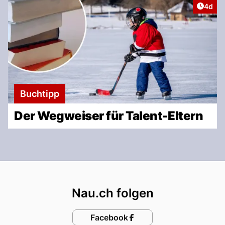
Artike
4d
Buchtipp
Der Wegweiser für Talent-Eltern
Footer
Nau.ch folgen
Facebook