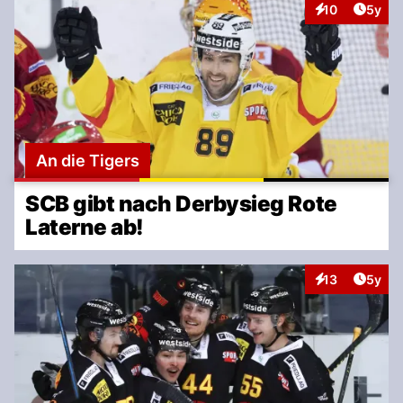
Artike
10
5y
Interaktionen
An die Tigers
SCB gibt nach Derbysieg Rote
Laterne ab!
Artike
13
5y
Interaktionen