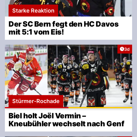
Starke Reaktion
Der SC Bern fegt den HC Davos
mit 5:1 vom Eis!
Artike
3d
Stürmer-Rochade
Biel holt Joël Vermin –
Kneubühler wechselt nach Genf