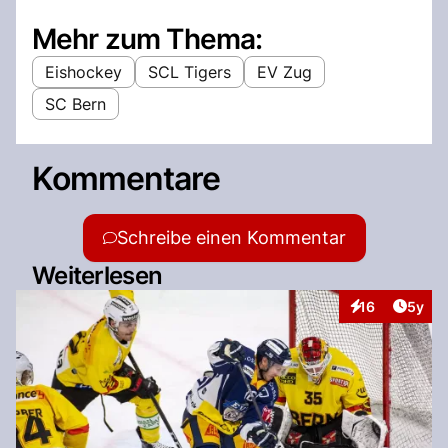
Mehr zum Thema:
Eishockey
SCL Tigers
EV Zug
SC Bern
Kommentare
Schreibe einen Kommentar
Weiterlesen
Artike
16
5y
Interaktionen