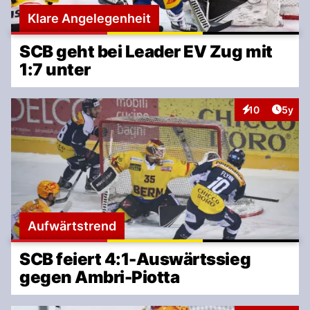
Klare Angelegenheit
SCB geht bei Leader EV Zug mit
1:7 unter
Artike
10
5y
Interaktionen
Aufwärtstrend
SCB feiert 4:1-Auswärtssieg
gegen Ambri-Piotta