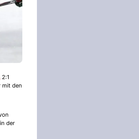
s
2:1
r mit den
 von
in der