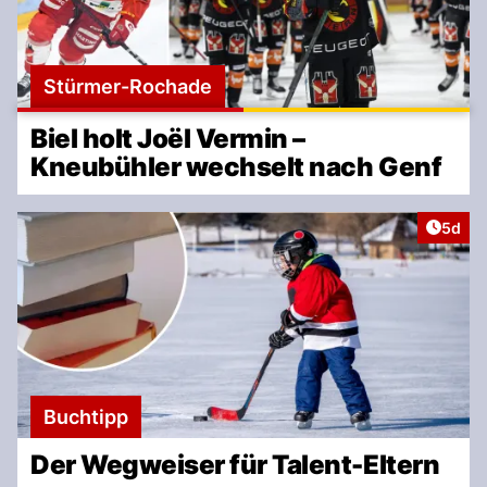
Stürmer-Rochade
Biel holt Joël Vermin –
Kneubühler wechselt nach Genf
Artike
5d
Buchtipp
Der Wegweiser für Talent-Eltern