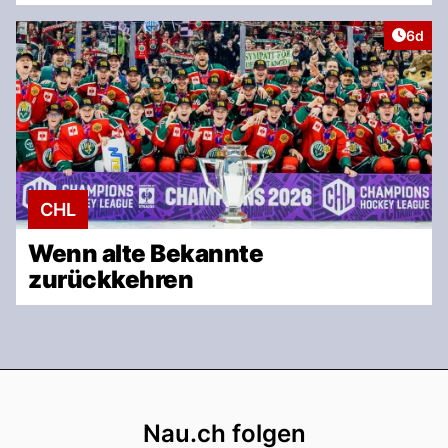
Artike
6d
CHL
Wenn alte Bekannte
zurückkehren
Footer
Nau.ch folgen