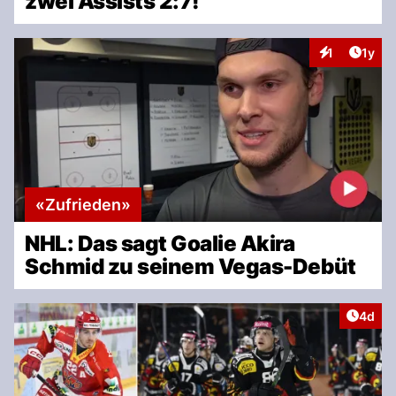
zwei Assists 2:7!
Artike
1
1y
Interaktionen
«Zufrieden»
NHL: Das sagt Goalie Akira
Schmid zu seinem Vegas-Debüt
Artike
4d