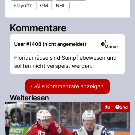
Playoffs
GM
NHL
Kommentare
Artikel veröffen
1
User #1408 (nicht angemeldet)
Monat
Floridamäuse sind Sumpflebewesen und
sollten nicht verspeist werden.
Alle Kommentare anzeigen
Weiterlesen
Artikel 
3
54d
Interaktionen