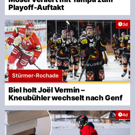
Playoff-Auftakt
Artike
3d
Stürmer-Rochade
Biel holt Joël Vermin –
Kneubühler wechselt nach Genf
Artike
4d