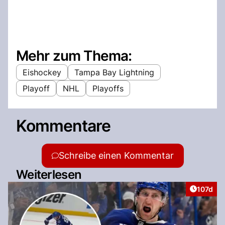
Mehr zum Thema:
Eishockey
Tampa Bay Lightning
Playoff
NHL
Playoffs
Kommentare
Schreibe einen Kommentar
Weiterlesen
Artikel v
107d