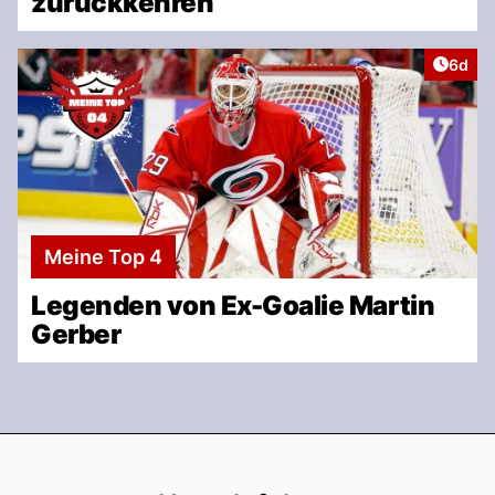
zurückkehren
Artike
6d
Meine Top 4
Legenden von Ex-Goalie Martin
Gerber
Footer