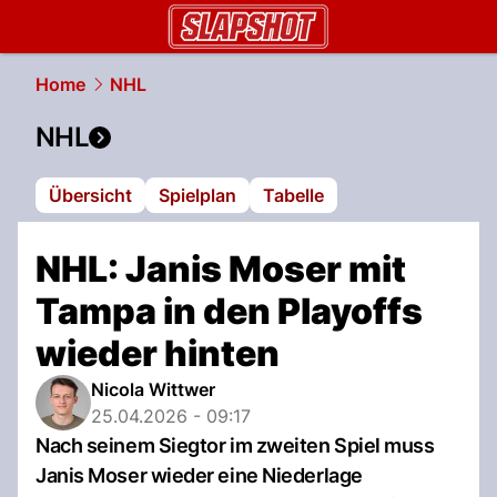
slapshot.
NAU.ch
Home
NHL
NHL
Übersicht
Spielplan
Tabelle
NHL: Janis Moser mit
Tampa in den Playoffs
wieder hinten
Nicola Wittwer
25.04.2026 - 09:17
Nach seinem Siegtor im zweiten Spiel muss
Janis Moser wieder eine Niederlage