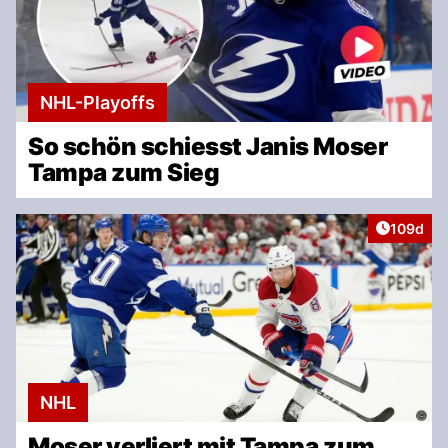
NHL-Playoffs
So schön schiesst Janis Moser
Tampa zum Sieg
Artikel v
109d
NHL
Moser verliert mit Tampa zum