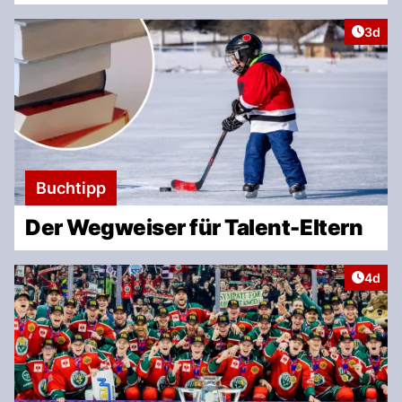
Artike
3d
Buchtipp
Der Wegweiser für Talent-Eltern
Artike
4d