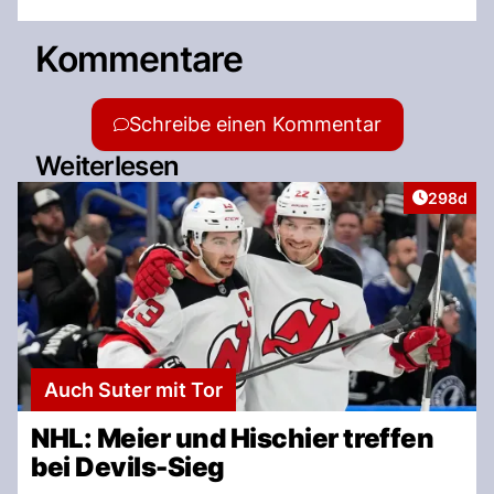
Kommentare
Schreibe einen Kommentar
Weiterlesen
Artikel v
298d
Auch Suter mit Tor
NHL: Meier und Hischier treffen
bei Devils-Sieg