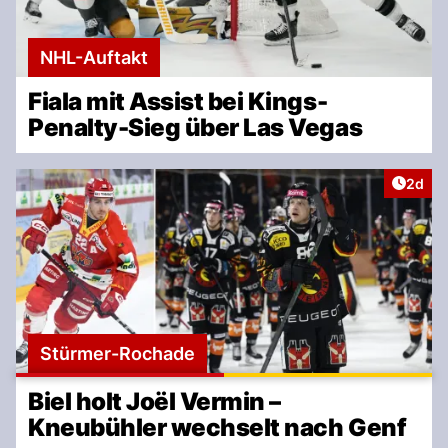
NHL-Auftakt
Fiala mit Assist bei Kings-
Penalty-Sieg über Las Vegas
Artike
2d
Stürmer-Rochade
Biel holt Joël Vermin –
Kneubühler wechselt nach Genf