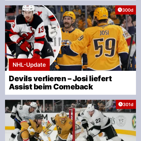
Artikel v
300d
NHL-Update
Devils verlieren – Josi liefert
Assist beim Comeback
Artikel v
301d