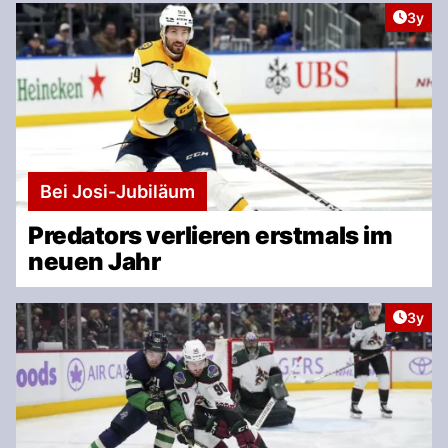
Artike
3y
Bei Josi-Jubiläum
Predators verlieren erstmals im
neuen Jahr
Artike
3y