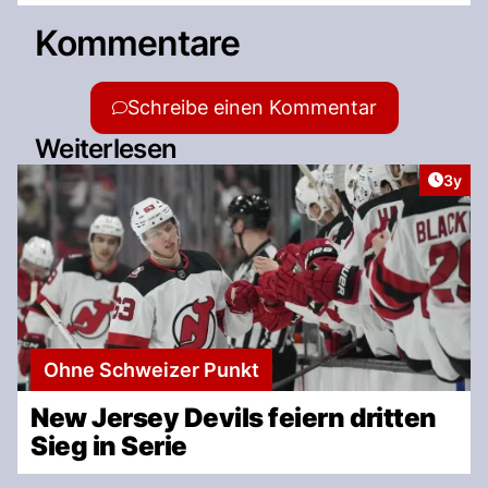
Kommentare
Schreibe einen Kommentar
Weiterlesen
Artike
3y
Ohne Schweizer Punkt
New Jersey Devils feiern dritten
Sieg in Serie