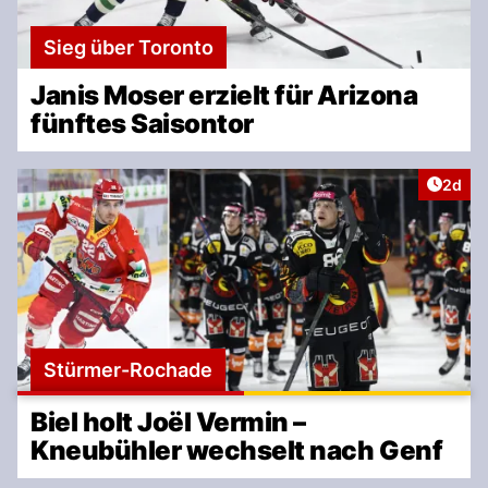
Sieg über Toronto
Janis Moser erzielt für Arizona
fünftes Saisontor
Artike
2d
Stürmer-Rochade
Biel holt Joël Vermin –
Kneubühler wechselt nach Genf