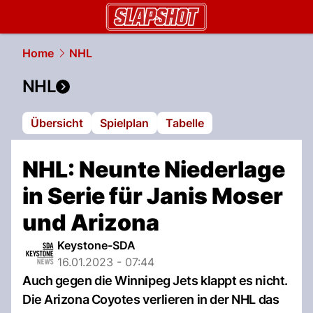
slapshot.
NAU.ch
Home
NHL
NHL
Übersicht
Spielplan
Tabelle
NHL: Neunte Niederlage
in Serie für Janis Moser
und Arizona
Keystone-SDA
16.01.2023 - 07:44
Auch gegen die Winnipeg Jets klappt es nicht.
Die Arizona Coyotes verlieren in der NHL das