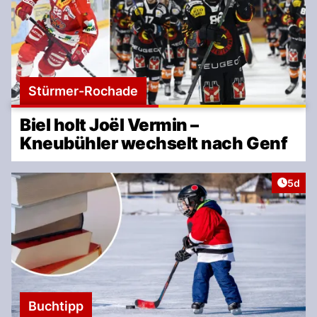
Stürmer-Rochade
Biel holt Joël Vermin –
Kneubühler wechselt nach Genf
Artike
5d
Buchtipp