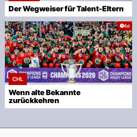
Der Wegweiser für Talent-Eltern
Artike
6d
CHL
Wenn alte Bekannte
zurückkehren
Footer