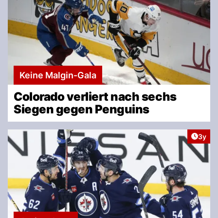
Keine Malgin-Gala
Colorado verliert nach sechs
Siegen gegen Penguins
Artike
3y