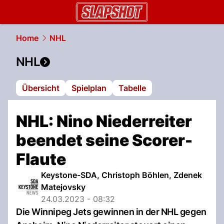
slapshot.
NAU.ch
Home
NHL
NHL
Übersicht
Spielplan
Tabelle
NHL: Nino Niederreiter
beendet seine Scorer-
Flaute
Keystone-SDA, Christoph Böhlen, Zdenek
Matejovsky
24.03.2023 - 08:32
Die Winnipeg Jets gewinnen in der NHL gegen