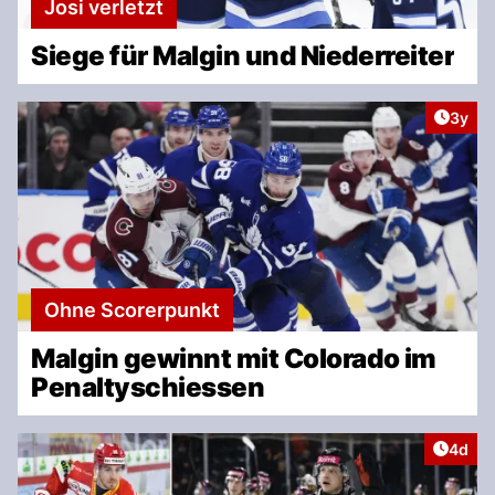
Josi verletzt
Siege für Malgin und Niederreiter
Artike
3y
Ohne Scorerpunkt
Malgin gewinnt mit Colorado im
Penaltyschiessen
Artike
4d