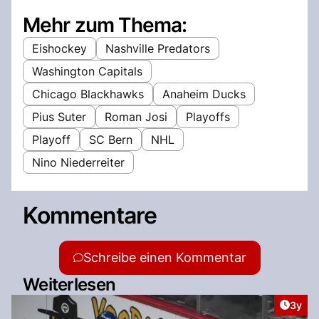
Mehr zum Thema:
Eishockey
Nashville Predators
Washington Capitals
Chicago Blackhawks
Anaheim Ducks
Pius Suter
Roman Josi
Playoffs
Playoff
SC Bern
NHL
Nino Niederreiter
Kommentare
Schreibe einen Kommentar
Weiterlesen
Artike
3y