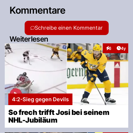
Kommentare
Schreibe einen Kommentar
Weiterlesen
Artike
6
4y
Interaktionen
4:2-Sieg gegen Devils
So frech trifft Josi bei seinem
NHL-Jubiläum