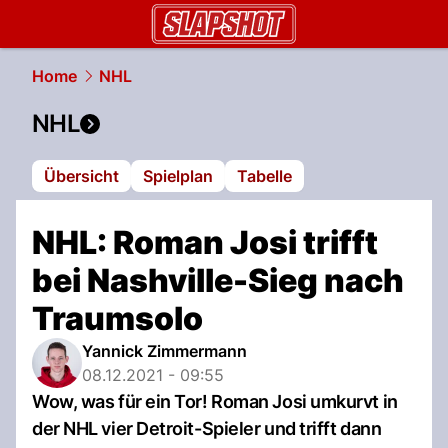
slapshot.
NAU.ch
Home
NHL
NHL
Übersicht
Spielplan
Tabelle
NHL: Roman Josi trifft
bei Nashville-Sieg nach
Traumsolo
Yannick Zimmermann
08.12.2021 - 09:55
Wow, was für ein Tor! Roman Josi umkurvt in
der NHL vier Detroit-Spieler und trifft dann