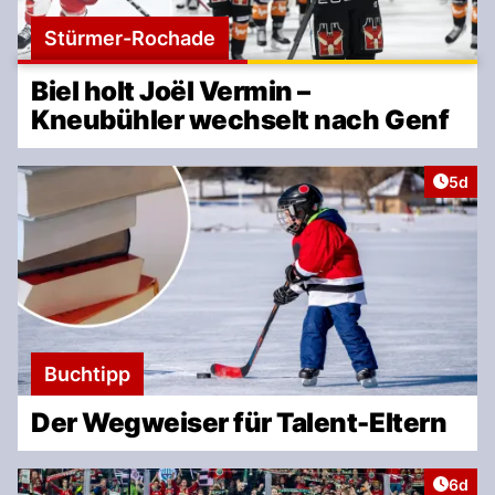
Stürmer-Rochade
Biel holt Joël Vermin –
Kneubühler wechselt nach Genf
Artike
5d
Buchtipp
Der Wegweiser für Talent-Eltern
Artike
6d