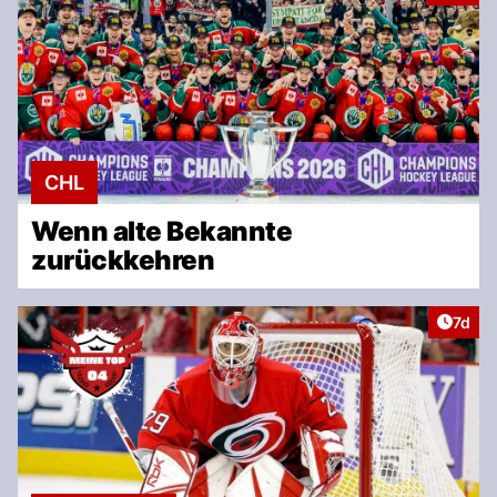
CHL
Wenn alte Bekannte
zurückkehren
Artike
7d