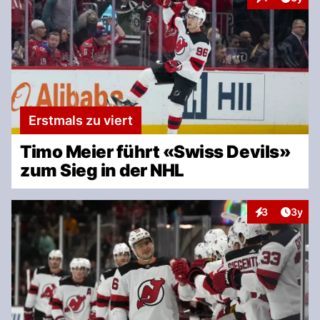
Interaktionen
Erstmals zu viert
Timo Meier führt «Swiss Devils»
zum Sieg in der NHL
Artike
3
3y
Interaktionen