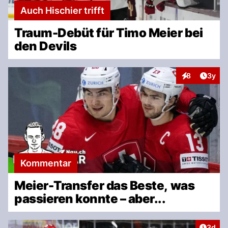
Auch Hischier trifft
Traum-Debüt für Timo Meier bei
den Devils
Artike
8
3y
Interaktionen
Kommentar
Meier-Transfer das Beste, was
passieren konnte – aber...
Artike
3d