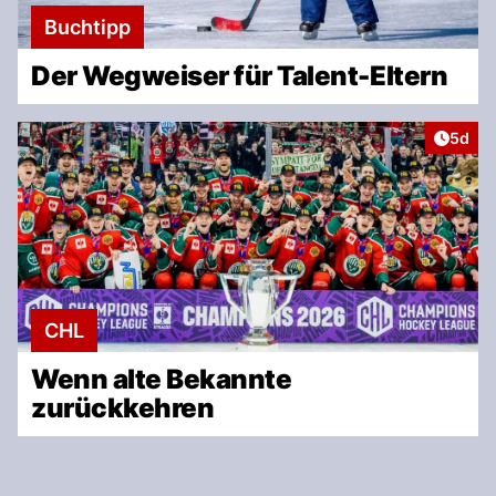
Buchtipp
Der Wegweiser für Talent-Eltern
Artike
5d
CHL
Wenn alte Bekannte
zurückkehren