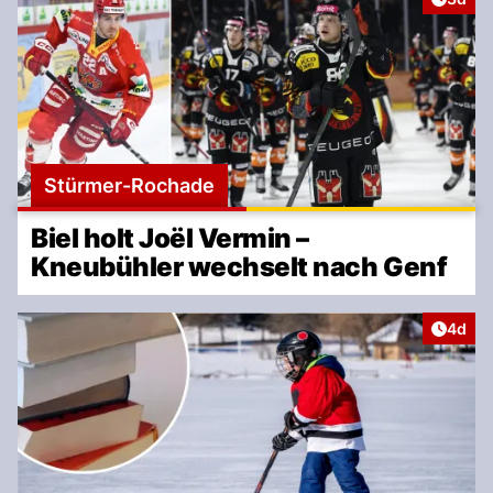
Stürmer-Rochade
Biel holt Joël Vermin –
Kneubühler wechselt nach Genf
Artike
4d