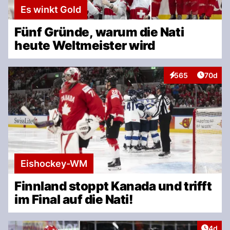
Es winkt Gold
Fünf Gründe, warum die Nati
heute Weltmeister wird
Artikel 
565
70d
Interaktionen
Eishockey-WM
Finnland stoppt Kanada und trifft
im Final auf die Nati!
Artike
4d