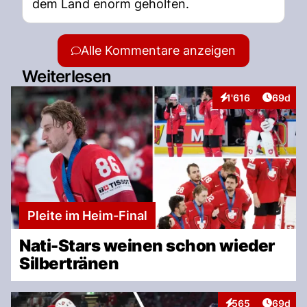
dem Land enorm geholfen.
Alle Kommentare anzeigen
Weiterlesen
Artikel 
1'616
69d
Interaktionen
Pleite im Heim-Final
Nati-Stars weinen schon wieder
Silbertränen
Artikel 
565
69d