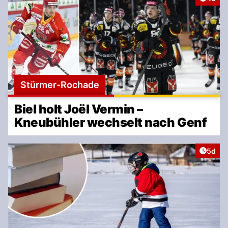
Stürmer-Rochade
Biel holt Joël Vermin –
Kneubühler wechselt nach Genf
Artike
5d