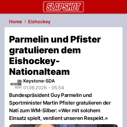
slapshot.
NAU.ch
Home
Eishockey
Parmelin und Pfister
gratulieren dem
Eishockey-
Nationalteam
Keystone-SDA
01.06.2026 - 05:54
Bundespräsident Guy Parmelin und
Sportminister Martin Pfister gratulieren der
Nati zum WM-Silber: «Wer mit solchem
Einsatz spielt, verdient unseren Respekt.»