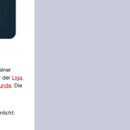
einer
r der
Liga
.
runde
. Die
licht: