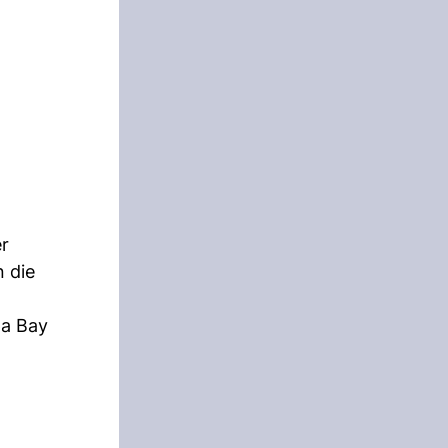
er
n die
pa Bay