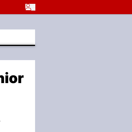
nior
r