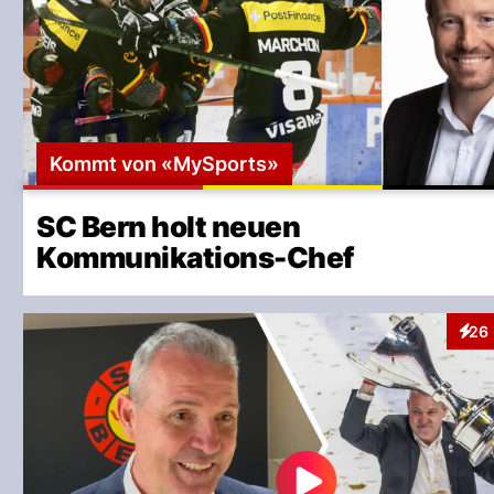
Kommt von «MySports»
SC Bern holt neuen
Kommunikations-Chef
26
Inter