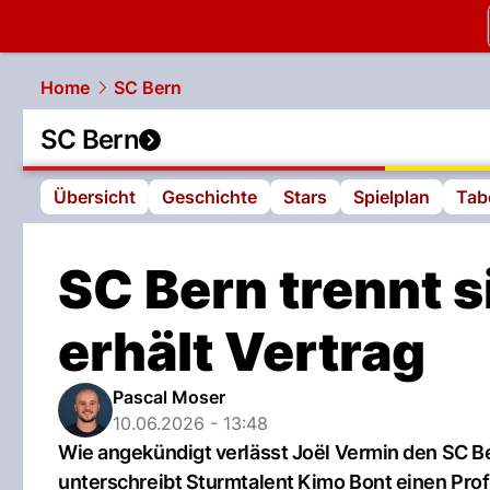
slapshot.
N
Home
SC Bern
SC Bern
Übersicht
Geschichte
Stars
Spielplan
Tab
SC Bern trennt s
erhält Vertrag
Pascal Moser
10.06.2026 - 13:48
Wie angekündigt verlässt Joël Vermin den SC Be
unterschreibt Sturmtalent Kimo Bont einen Prof