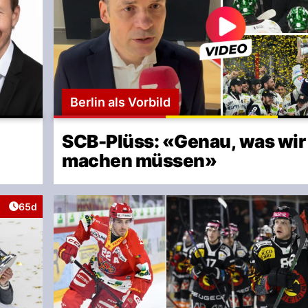
Berlin als Vorbild
SCB-Plüss: «Genau, was wir 
machen müssen»
Artikel veröffentlicht:
65d
aktionen