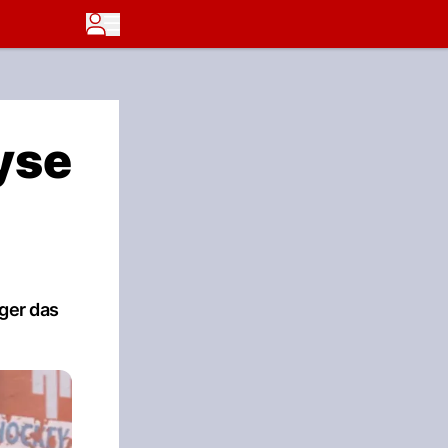
yse
ger das