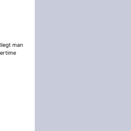
 liegt man
vertime