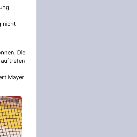
rung
 nicht
önnen. Die
 auftreten
ert Mayer