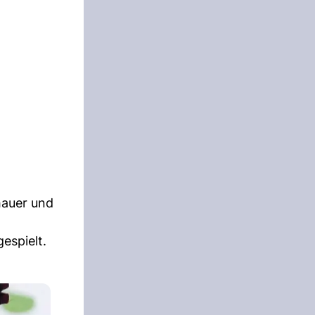
hauer und
espielt.