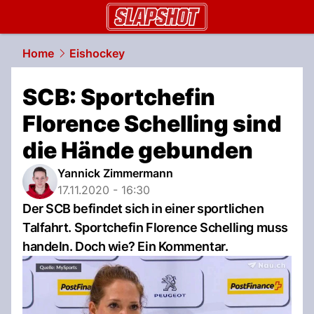
slapshot.
NAU.ch
Home
Eishockey
SCB: Sportchefin
Florence Schelling sind
die Hände gebunden
Yannick Zimmermann
17.11.2020 - 16:30
Der SCB befindet sich in einer sportlichen
Talfahrt. Sportchefin Florence Schelling muss
handeln. Doch wie? Ein Kommentar.