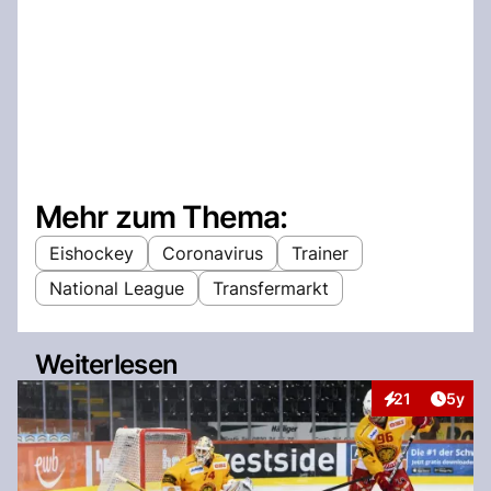
Mehr zum Thema:
Eishockey
Coronavirus
Trainer
National League
Transfermarkt
Weiterlesen
Artike
21
5y
Interaktionen