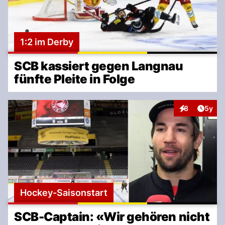
1:2 im Derby
SCB kassiert gegen Langnau
fünfte Pleite in Folge
Artike
8
5y
Interaktionen
Hockey-Saisonstart
SCB-Captain: «Wir gehören nicht