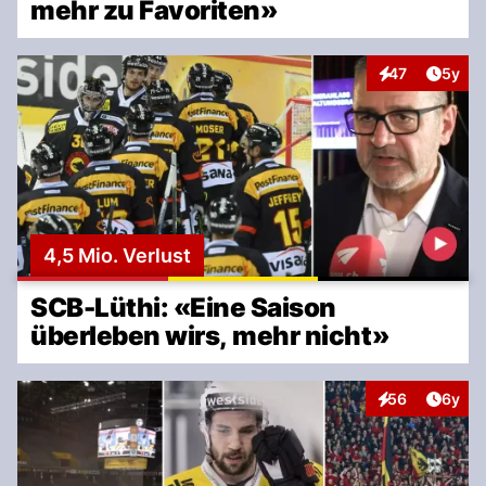
mehr zu Favoriten»
Artike
47
5y
Interaktionen
4,5 Mio. Verlust
SCB-Lüthi: «Eine Saison
überleben wirs, mehr nicht»
Artike
56
6y
Interaktionen