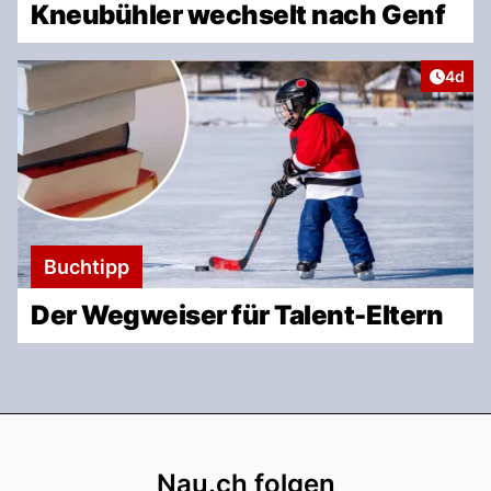
Kneubühler wechselt nach Genf
Artike
4d
Buchtipp
Der Wegweiser für Talent-Eltern
Footer
Nau.ch folgen