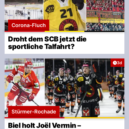
Corona-Fluch
Droht dem SCB jetzt die
sportliche Talfahrt?
Artike
3d
Stürmer-Rochade
Biel holt Joël Vermin –