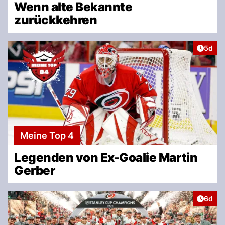
Wenn alte Bekannte
zurückkehren
Artike
5d
Meine Top 4
Legenden von Ex-Goalie Martin
Gerber
Artike
6d