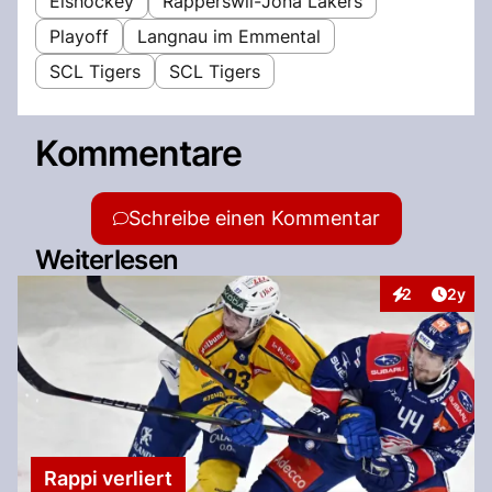
Eishockey
Rapperswil-Jona Lakers
Playoff
Langnau im Emmental
SCL Tigers
SCL Tigers
Kommentare
Schreibe einen Kommentar
Weiterlesen
Artike
2
2y
Interaktionen
Rappi verliert