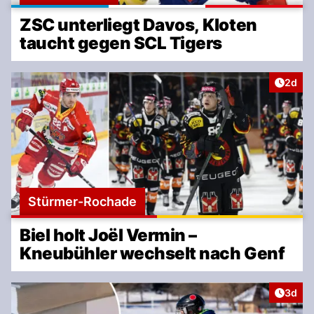
ZSC unterliegt Davos, Kloten
taucht gegen SCL Tigers
Artike
2d
Stürmer-Rochade
Biel holt Joël Vermin –
Kneubühler wechselt nach Genf
Artike
3d