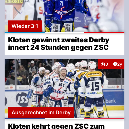
Wieder 3:1
Kloten gewinnt zweites Derby
innert 24 Stunden gegen ZSC
Artike
10
2y
Interaktionen
Ausgerechnet im Derby
Kloten kehrt gegen ZSC zum