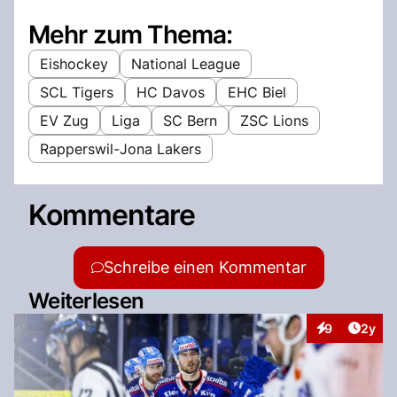
Mehr zum Thema:
Eishockey
National League
SCL Tigers
HC Davos
EHC Biel
EV Zug
Liga
SC Bern
ZSC Lions
Rapperswil-Jona Lakers
Kommentare
Schreibe einen Kommentar
Weiterlesen
Artike
9
2y
Interaktionen