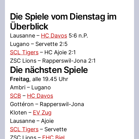
Die Spiele vom Dienstag im
Überblick
Lausanne –
HC Davos
5:6 n.P.
Lugano – Servette 2:5
SCL Tigers
– HC Ajoie 2:1
ZSC Lions – Rapperswil-Jona 2:1
Die nächsten Spiele
Freitag
, alle 19.45 Uhr
Ambri – Lugano
SCB
–
HC Davos
Gottéron – Rapperswil-Jona
Kloten –
EV Zug
Lausanne – Ajoie
SCL Tigers
– Servette
ZSC Lions –
EHC Biel