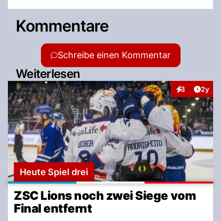
Kommentare
Schreibe einen Kommentar
Weiterlesen
Artike
3
2y
Interaktionen
Heute Spiel drei
ZSC Lions noch zwei Siege vom
Final entfernt