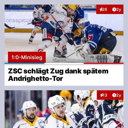
Artike
26
2y
Interaktionen
1:0-Minisieg
ZSC schlägt Zug dank spätem
Andrighetto-Tor
Artike
13
2y
Interaktionen