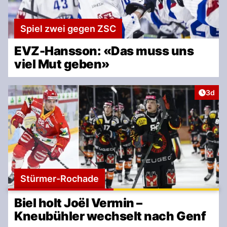
Spiel zwei gegen ZSC
EVZ-Hansson: «Das muss uns
viel Mut geben»
Artike
3d
Stürmer-Rochade
Biel holt Joël Vermin –
Kneubühler wechselt nach Genf