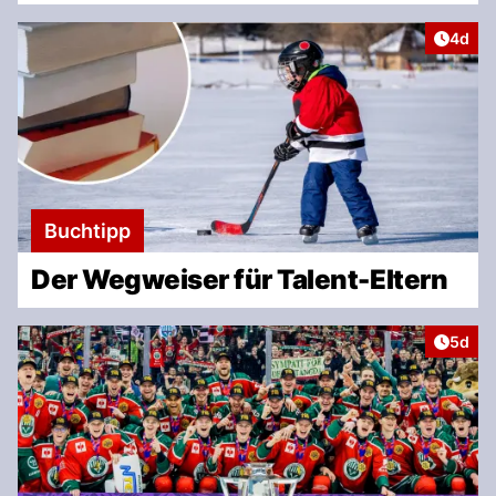
Artike
4d
Buchtipp
Der Wegweiser für Talent-Eltern
Artike
5d