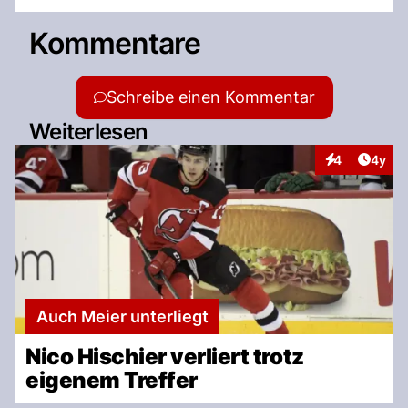
Kommentare
Schreibe einen Kommentar
Weiterlesen
Artike
4
4y
Interaktionen
Auch Meier unterliegt
Nico Hischier verliert trotz
eigenem Treffer