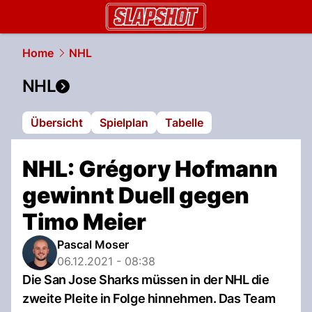
slapshot.
NAU.ch
Home
NHL
NHL
Übersicht
Spielplan
Tabelle
NHL: Grégory Hofmann
gewinnt Duell gegen
Timo Meier
Pascal Moser
06.12.2021 - 08:38
Die San Jose Sharks müssen in der NHL die
zweite Pleite in Folge hinnehmen. Das Team