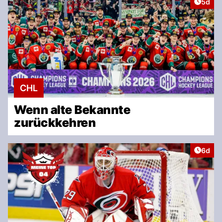
Artike
5d
CHL
Wenn alte Bekannte
zurückkehren
Artike
6d