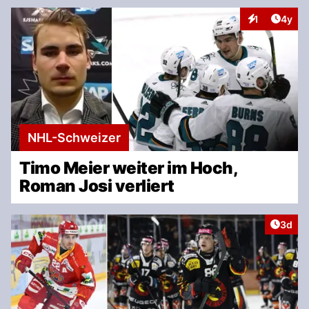
Artike
1
4y
Interaktionen
NHL-Schweizer
Timo Meier weiter im Hoch,
Roman Josi verliert
Artike
3d