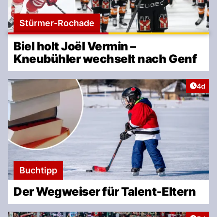
Stürmer-Rochade
Biel holt Joël Vermin –
Kneubühler wechselt nach Genf
Artike
4d
Buchtipp
Der Wegweiser für Talent-Eltern